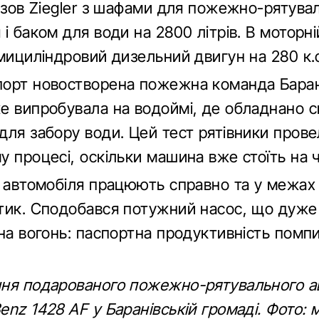
кузов Ziegler з шафами для пожежно-рятува
і баком для води на 2800 літрів. В моторні
мициліндровий дизельний двигун на 280 к.
орт новостворена пожежна команда Баран
е випробувала на водоймі, де обладнано с
для забору води. Цей тест рятівники прове
 процесі, оскільки машина вже стоїть на ч
и автомобіля працюють справно та у межах
тик. Сподобався потужний насос, що дуж
на вогонь: паспортна продуктивність помпи
ня подарованого пожежно-рятувального а
nz 1428 AF у Баранівській громаді. Фото: 