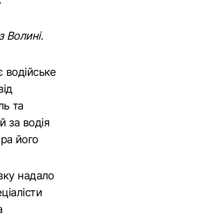
 Волині.
є водійське
від
ль та
 за водія
ра його
вку надало
ціалісти
а