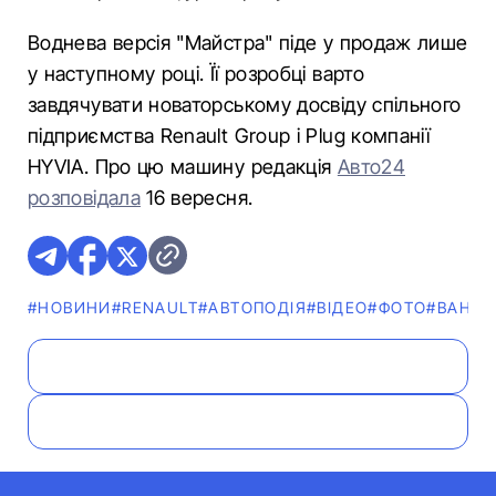
Воднева версія "Майстра" піде у продаж лише
у наступному році. Її розробці варто
завдячувати новаторському досвіду спільного
підприємства Renault Group і Plug компанії
HYVIA. Про цю машину редакція
Авто24
розповідала
16 вересня.
#НОВИНИ
#RENAULT
#АВТОПОДІЯ
#ВІДЕО
#ФОТО
#ВАНТА