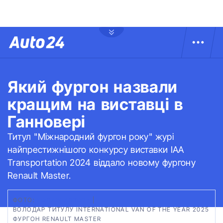
Який фургон назвали
кращим на виставці в
Ганновері
Титул "Міжнародний фургон року" журі
найпрестижнішого конкурсу виставки IAA
Transportation 2024 віддало новому фургону
Renault Master.
ФОТО:
КОЛАЖ АВТО24
|
ВОЛОДАР ТИТУЛУ INTERNATIONAL VAN OF THE YEAR 2025
ФУРГОН RENAULT MASTER