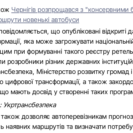
акож
Чернігів розпрощався з "консервними б
аршрути новенькі автобуси
овідомляється, що опубліковані відкриті д
ормації, яка може загрожувати національні
а цим при формуванні такого реєстру ретел
ли розробники різник державних інституцій
нсбезпека, Міністерство розвитку громад і
о цифрової трансформації, а також закордо
, що мають досвід у створенні таких програ
а: Укртрансбезпека
т також дозволяє автоперевізникам прогно
ть наявних маршрутів та визначати потребу