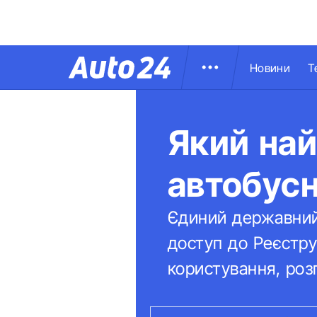
Новини
Т
Який на
автобусн
Єдиний державний
доступ до Реєстр
користування, роз