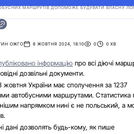
ОБУСНИХ МАРШРУТІВ ДОПОМОЖЕ БУДУВАТИ ВЛАСНУ ЛОГ
ТИН ОЖГО
8 ЖОВТНЯ 2024, 18:10
0
0 ХВ
публіковано інформацію
про всі діючі маршр
овідні дозвільні документи.
8 жовтня України має сполучення за 1237
ми автобусними маршрутами. Статистика 
нішим напрямком нині є не польський, а м
в.
і дані дозволять будь-кому, як пише