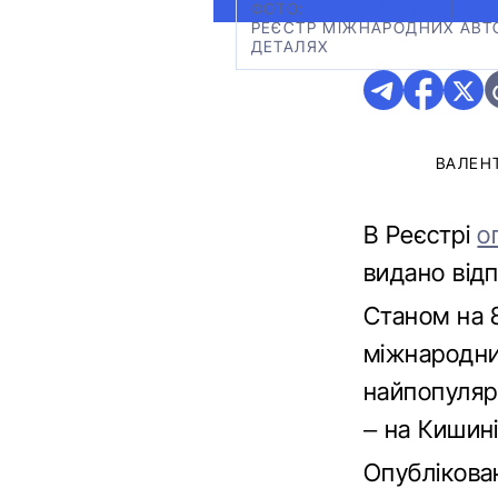
ФОТО:
КОЛАЖ АВТО24
|
РЕЄСТР МІЖНАРОДНИХ АВТ
ДЕТАЛЯХ
ВАЛЕН
В Реєстрі
о
видано відп
Станом на 
міжнародни
найпопуляр
– на Кишині
Опублікован