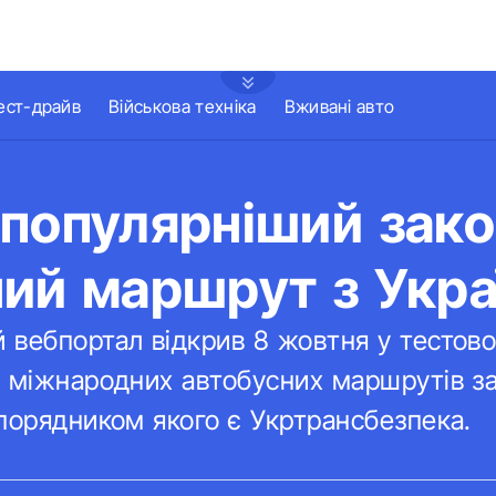
ест-драйв
Військова техніка
Вживані авто
йпопулярніший зак
ий маршрут з Укра
 вебпортал відкрив 8 жовтня у тестов
у міжнародних автобусних маршрутів з
порядником якого є Укртрансбезпека.