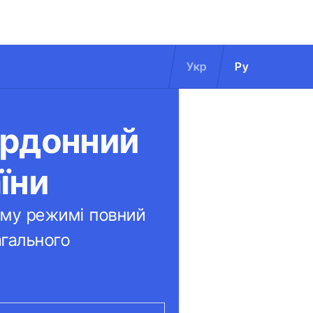
Укр
Ру
ордонний
їни
ому режимі повний
агального