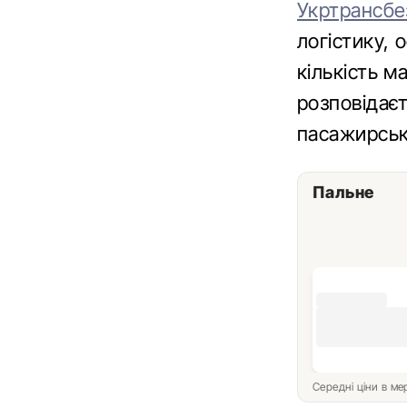
Укртрансбе
логістику, 
кількість м
розповідає
пасажирськ
Пальне
Середні ціни в м