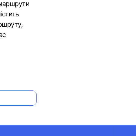
 маршрути
містить
ршруту,
ас