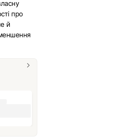
власну
сті про
ле й
зменшення