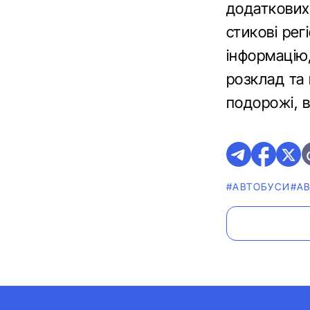
додаткових
стикові рег
інформацію,
розклад та 
подорожі, в
#АВТОБУСИ
#А