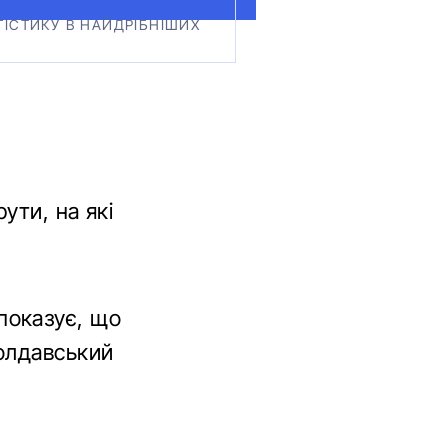
ІСТИКУ В НАЙДРІБНІШИХ
ути, на які
показує, що
олдавський