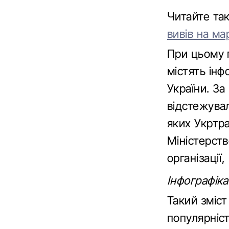
Читайте т
вивів на м
При цьому п
містять інф
України. З
відстежува
яких Укртра
Міністерств
організації
Інфографік
Такий зміс
популярніс