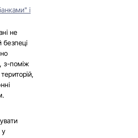
анками" і
ані не
й безпеці
ьно
, з-поміж
 територій,
нні
м.
зувати
 у