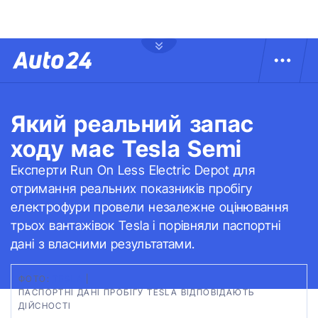
Який реальний запас
ходу має Tesla Semi
Експерти Run On Less Electric Depot для
отримання реальних показників пробігу
електрофури провели незалежне оцінювання
трьох вантажівок Tesla і порівняли паспортні
дані з власними результатами.
ФОТО:
TESLA
|
ПАСПОРТНІ ДАНІ ПРОБІГУ TESLA ВІДПОВІДАЮТЬ
ДІЙСНОСТІ