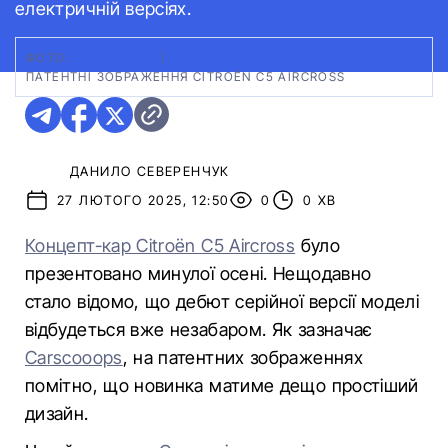
електричній версіях.
ФОТО:
CARSCOOPS
|
ПАТЕНТНІ ЗОБРАЖЕННЯ CITROЁN C5 AIRCROSS
ДАНИЛО СЕВЕРЕНЧУК
27 ЛЮТОГО 2025, 12:50
0
0 ХВ
Концепт-кар Citroёn C5 Aircross
було
презентовано минулої осені. Нещодавно
стало відомо, що дебют серійної версії моделі
відбудеться вже незабаром. Як зазначає
Carscooops
, на патентних зображеннях
помітно, що новинка матиме дещо простіший
дизайн.