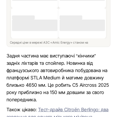
Середні ціни в мережі АЗС «Amic Energy» станом на
Задня частина має виступаючі “кінчики”
задніх ліхтарів та спойлер. Новинка від
французського автовиробника побудована на
платформі STLA Medium й матиме довжину
близько 4650 мм. Це робить C5 Aircross 2025
року приблизно на 150 мм довшим за свого
попередника.
Також цікаво:
Тест-драйв Citroёn Berlingo: два
завдання для одного міського мінівена