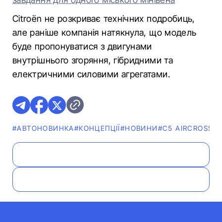
Citroёn не розкриває технічних подробиць,
але раніше компанія натякнула, що модель
буде пропонуватися з двигунами
внутрішнього згоряння, гібридними та
електричними силовими агрегатами.
#АВТОНОВИНКА
#КОНЦЕПЦІЇ
#НОВИНИ
#C5 AIRCROSS
#