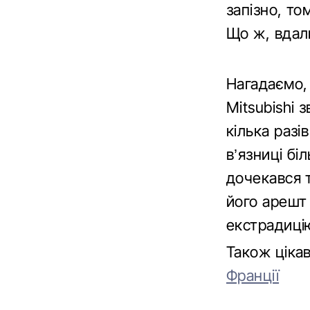
запізно, то
Що ж, вдали
Нагадаємо,
Mitsubishi 
кілька разі
в’язниці бі
дочекався 
його арешт 
екстрадиці
Також ціка
Франції