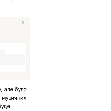
, але було
ід музичних
буде