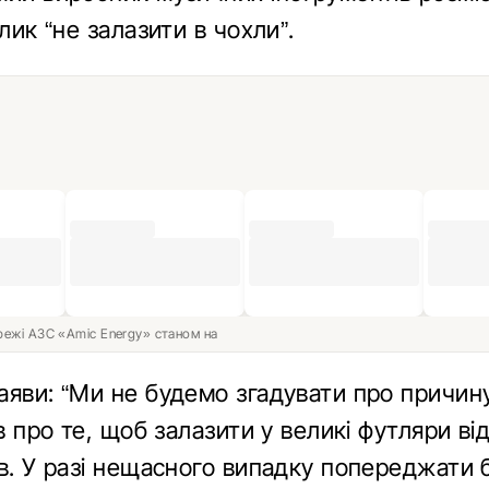
лик “не залазити в чохли”.
ережі АЗС «Amic Energy» станом на
аяви: “Ми не будемо згадувати про причину
ів про те, щоб залазити у великі футляри в
ів. У разі нещасного випадку попереджати 