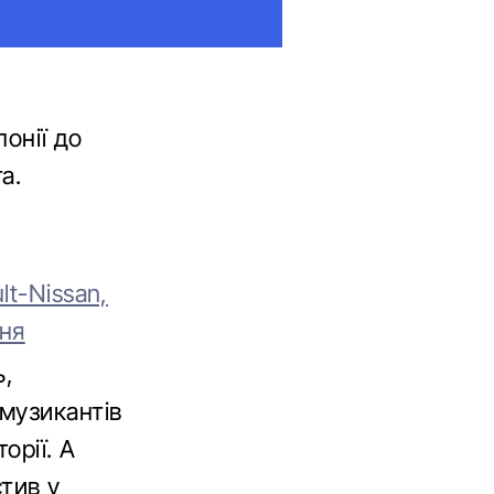
понії до
а.
t-Nissan,
вня
ь,
музикантів
орії. А
тив у