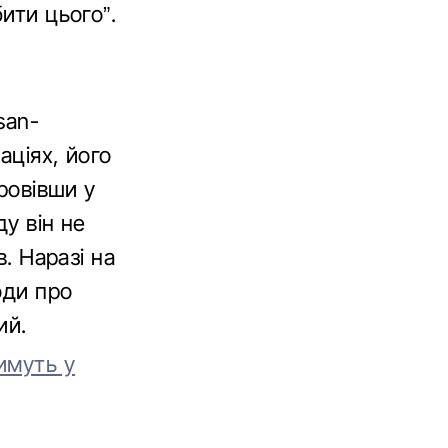
ити цього”.
san-
аціях, його
провівши у
ду він не
в. Наразі на
оди про
ий.
имуть у