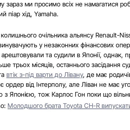
му зараз ми просимо всіх не намагатися роб
й піар хід, Yamaha.
 колишнього очільника альянсу Renault-Nis
звинувачують у незаконних фінансових опер
в арештовували та судили в Японії, однак, 
льше трьох місяців, останнього засідання су
та
втік з-під варти до Лівану
, де має родичі
є ордер від Інтерполу, але Ліван не має уг
ю з Японією, тож Карлос Гон поки що вільн
во:
Молодшого брата Toyota CH-R випускат