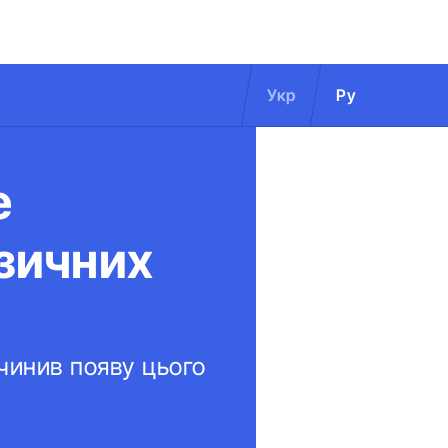
Укр
Ру
е
узичних
ичинив появу цього