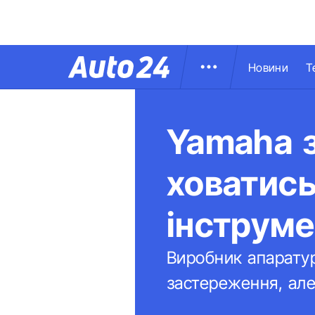
Новини
Т
Yamaha 
ховатись
інструме
Виробник апаратур
застереження, але