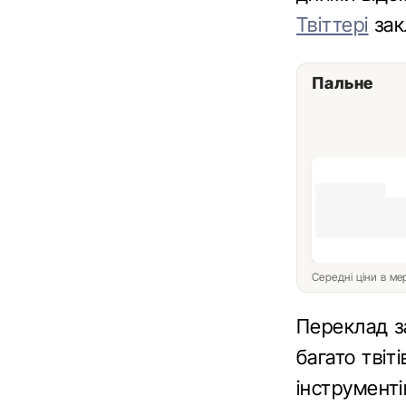
Твіттері
зак
Пальне
Середні ціни в м
Переклад з
багато твіт
інструмент