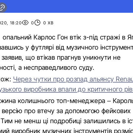
020, 18:20
0
0 ХВ
 опальний Карлос Гон втік з-під стражі в Я
вавшись у футлярі від музичного інструмент
заявив, що втікав прагнув уникнути не
ності, а несправедливого суду.
кож:
Через чутки про розпад альянсу Renaul
узького виробника впали до критичного рі
ужина колишнього топ-менеджера – Карол
 версію про втечу за допомогою фейкових 
 Тим не менш ці подробиці залишились в іст
мий виробник музичних інструментів розміс