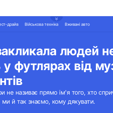
ест-драйв
Військова техніка
Вживані авто
закликала людей н
 у футлярах від м
нтів
и не називає прямо ім'я того, хто спр
 ми й так знаємо, кому дякувати.