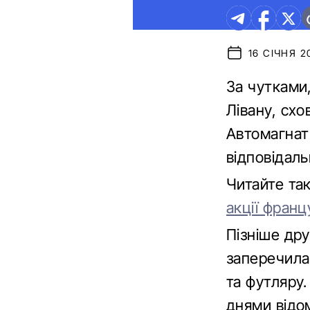
16 СІЧНЯ 2
За чутками,
Лівану, схо
Автомагнат 
відповідаль
Читайте та
акції франц
Пізніше др
заперечила
та футляру.
днями відо