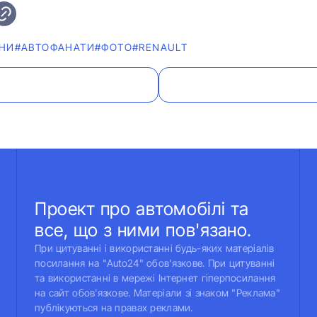
НИ
#АВТОФАНАТИ
#ФОТО
#RENAULT
Проект про автомобілі та
все, що з ними пов'язано.
При цитуванні і використанні будь-яких матеріалів
посилання на "Auto24" обов'язкове. При цитуванні
та використанні в мережі Інтернет гіперпосилання
на сайт обов'язкове. Матеріали зі знаком "Реклама"
публікуються на правах реклами.