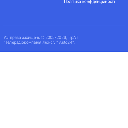
Політика конфіденційності
Усi права захищенi. © 2005-2026, ПрАТ
"Телерадіокомпанія Люкс". " Auto24".