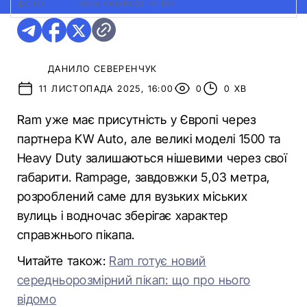
ФОТО:
RAM
|
RAM RAMPAGE REBEL
ДАНИЛО СЕВЕРЕНЧУК
11 ЛИСТОПАДА 2025, 16:00
0
0 ХВ
Ram уже має присутність у Європі через
партнера KW Auto, але великі моделі 1500 та
Heavy Duty залишаються нішевими через свої
габарити. Rampage, завдовжки 5,03 метра,
розроблений саме для вузьких міських
вулиць і водночас зберігає характер
справжнього пікапа.
Читайте також:
Ram готує новий
середньорозмірний пікап: що про нього
відомо