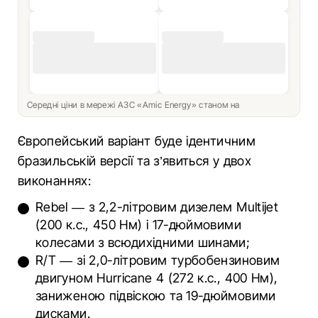
Середні ціни в мережі АЗС «Amic Energy» станом на
Європейський варіант буде ідентичним
бразильській версії та з’явиться у двох
виконаннях:
Rebel — з 2,2-літровим дизелем Multijet
(200 к.с., 450 Нм) і 17-дюймовими
колесами з всюдихідними шинами;
R/T — зі 2,0-літровим турбобензиновим
двигуном Hurricane 4 (272 к.с., 400 Нм),
заниженою підвіскою та 19-дюймовими
дисками.