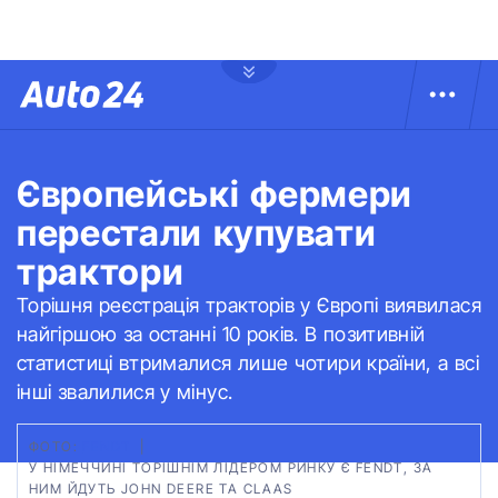
Європейські фермери
перестали купувати
трактори
Торішня реєстрація тракторів у Європі виявилася
найгіршою за останні 10 років. В позитивній
статистиці втрималися лише чотири країни, а всі
інші звалилися у мінус.
ФОТО:
FENDT
|
У НІМЕЧЧИНІ ТОРІШНІМ ЛІДЕРОМ РИНКУ Є FENDT, ЗА
НИМ ЙДУТЬ JOHN DEERE ТА CLAAS