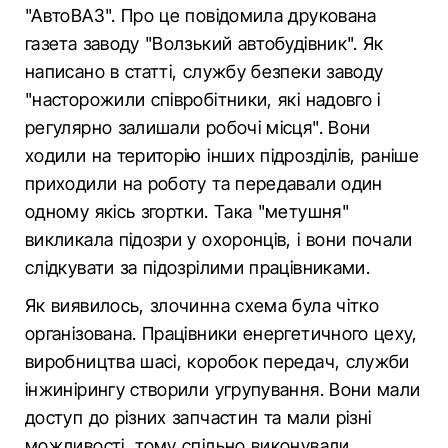
"АвтоВАЗ". Про це повідомила друкована
газета заводу "Волзький автобудівник". Як
написано в статті, службу безпеки заводу
"насторожили співробітники, які надовго і
регулярно залишали робочі місця". Вони
ходили на територію інших підрозділів, раніше
приходили на роботу та передавали один
одному якісь згортки. Така "метушня"
викликала підозри у охоронців, і вони почали
слідкувати за підозрілими працівниками.
Як виявилось, злочинна схема була чітко
організована. Працівники енергетичного цеху,
виробництва шасі, коробок передач, служби
інжинірингу створили угрупування. Вони мали
доступ до різних запчастин та мали різні
можливості, тому спільно виконували