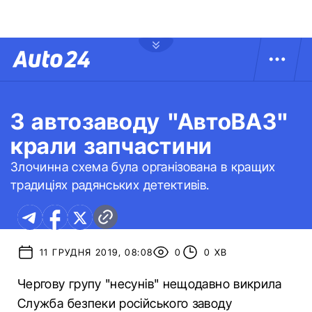
З автозаводу "АвтоВАЗ"
крали запчастини
Злочинна схема була організована в кращих
традиціях радянських детективів.
11 ГРУДНЯ 2019, 08:08
0
0 ХВ
Чергову групу "несунів" нещодавно викрила
Служба безпеки російського заводу