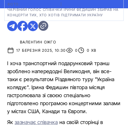
ФОТО:
СКРИНШОТ АВТО24
|
ЧАРІВНИЙ ГОЛОС СПІВАЧКИ ІРИНИ ФЕДИШИН ЗБИРАВ НА
КОНЦЕРТИ ТИХ, ХТО ХОТІВ ПІДТРИМАТИ УКРАЇНУ
ВАЛЕНТИН ОЖГО
17 БЕРЕЗНЯ 2025, 10:30
0
0 ХВ
І хоча транспортний подарунковий транш
зроблено напередодні Великодня, він все-
таки є результатом Різдвяного туру "Україна
колядує". Ірина Федишин півтора місяця
гастролювала зі своєю спеціально
підготовлено програмою концертними залами
у містах США, Канади та Європи.
Як
зазначає співачка
на своїй сторінці в