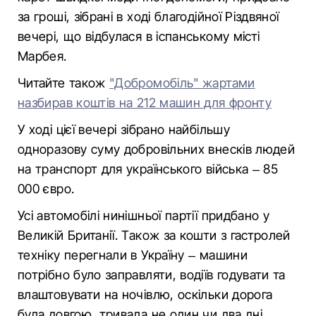
за гроші, зібрані в ході благодійної Різдвяної
вечері, що відбулася в іспанському місті
Марбея.
Читайте також
"Добромобіль" жартами
назбирав коштів на 212 машин для фронту
У ході цієї вечері зібрано найбільшу
одноразову суму добровільних внесків людей
на транспорт для українського війська – 85
000 євро.
Усі автомобілі нинішньої партії придбано у
Великій Британії. Також за кошти з гастролей
техніку перегнали в Україну – машини
потрібно було заправляти, водіїв годувати та
влаштовувати на ночівлю, оскільки дорога
була довгою, тривала не один чи два дні.