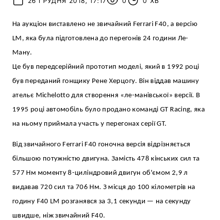
26 ГРУДНЯ 2018, 17:17
0
0 ХВ
На аукціон виставлено не звичайний Ferrari F40, а версію
LM, яка була підготовлена до перегонів 24 години Ле-
Ману.
Це був передсерійний прототип моделі, який в 1992 році
був переданий гонщику Рене Херцогу. Він віддав машину
ательє Michelotto для створення «ле-манівської» версії. В
1995 році автомобіль було продано команді GT Racing, яка
на ньому приймала участь у перегонах серії GT.
Від звичайного Ferrari F40 гоночна версія відрізняється
більшою потужністю двигуна. Замість 478 кінських сил та
577 Нм моменту 8-циліндровий двигун об'ємом 2,9 л
видавав 720 сил та 706 Нм. З місця до 100 кілометрів на
годину F40 LM розганявся за 3,1 секунди — на секунду
швидше, ніж звичайний F40.