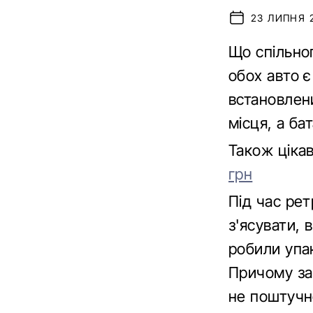
23 ЛИПНЯ 2
Що спільног
обох авто 
встановлен
місця, а ба
Також ціка
грн
Під час рет
з'ясувати, 
робили упа
Причому за
не поштучно