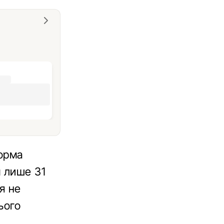
форма
м лише 31
я не
ього