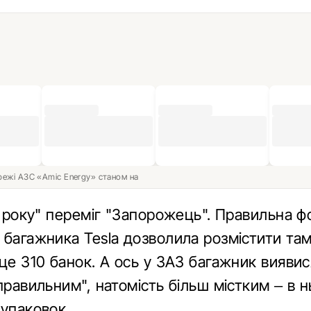
ережі АЗС «Amic Energy» станом на
і року" переміг "Запорожець". Правильна 
 багажника Tesla дозволила розмістити та
це 310 банок. А ось у ЗАЗ багажник виявис
правильним", натомість більш містким – в н
 упаковок.