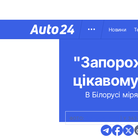
Новини
Т
"Запорож
цікавому
В Білорусі мір
ФОТО:
AUTOONLINER
|
У ЗАЗ