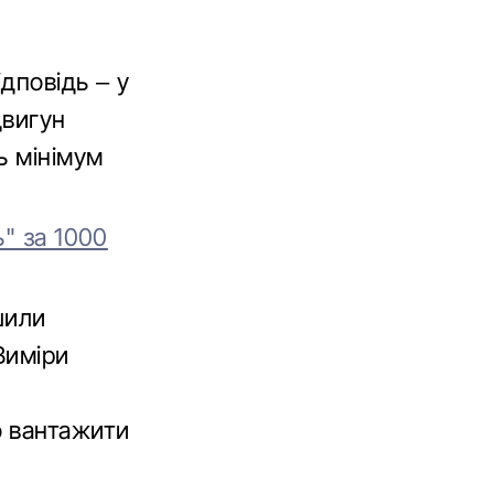
дповідь – у
двигун
ь мінімум
" за 1000
шили
Виміри
о вантажити