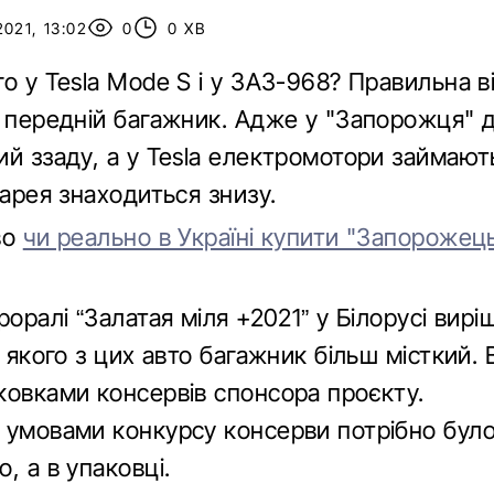
021, 13:02
0
0 ХВ
о у Tesla Mode S і у ЗАЗ-968? Правильна ві
є передній багажник. Адже у "Запорожця" 
ий ззаду, а у Tesla електромотори займают
тарея знаходиться знизу.
во
чи реально в Україні купити "Запорожець
роралі “Залатая мiля +2021” у Білорусі вирі
в якого з цих авто багажник більш місткий. 
ковками консервів спонсора проєкту.
 умовами конкурсу консерви потрібно бул
, а в упаковці.