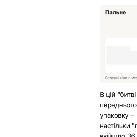
Пальне
Середні ціни в м
В цій "битв
переднього
упаковку – 
настільки "
ввійшло 36