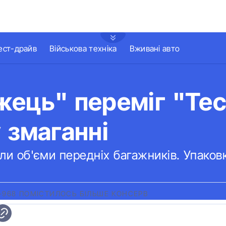
ест-драйв
Військова техніка
Вживані авто
ець" переміг "Тес
 змаганні
яли об'єми передніх багажників. Упаков
-968 ПОМІСТИЛОСЬ БІЛЬШЕ КОНСЕРВ