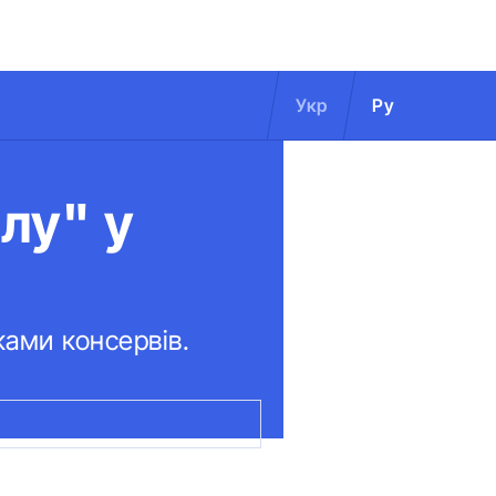
Укр
Ру
лу" у
ками консервів.