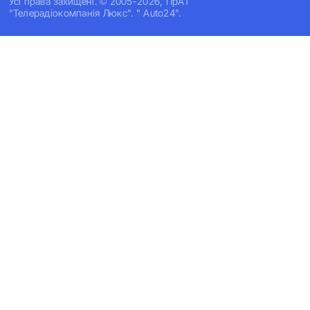
Усi права захищенi. © 2005-2026, ПрАТ
"Телерадіокомпанія Люкс". " Auto24".