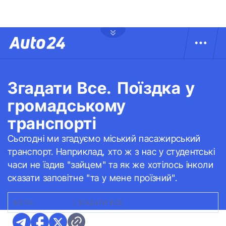
Згадати Все. Поїздка у
громадському
транспорті
Сьогодні ми згадуємо міський пасажирський
транспорт. Наприклад, хто ж з нас у студентські
часи не їздив "зайцем" та як же хотілось інколи
сказати заповітне "та у мене проїзний".
ФОТО:
24 КАНАЛ
|
ЗГАДАТИ ВСЕ