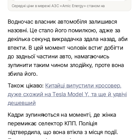
Середні ціни в мережі АЗС «Amic Energy» станом на
Водночас власник автомобіля залишився
назовні. Це стало його помилкою, адже за
декілька секунд викрадачка здала назад, аби
втекти. В цей момент чоловік встиг добігти
до задньої частини авто, намагаючись
зупинити таким чином злодійку, проте вона
збила його.
Також цікаво:
Китайці випустили кросовер,
дуже схожий на Tesla Model Y, та ще й удвічі
дешевший
Кадри зупиняються на моменті, де жінка
перемикає селектор КПП. Поліція
підтвердила, що вона втікла з місця події.