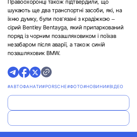
Правоохоронці також підтвердили, що
шукають ще два транспортні засоби, які, на
їхню думку, були пов’язані з крадіжкою –
сірий Bentley Bentayga, який припаркований
поряд із чорним позашляховиком і поїхав
незабаром після аварії, а також синій
позашляховик BMW.
#АВТОФАНАТИ
#PORSCHE
#ФОТО
#НОВИНИ
#ВІДЕО