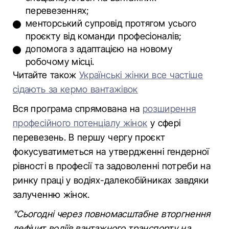
перевезеннях;
менторський супровід протягом усього
проєкту від команди професіоналів;
допомога з адаптацією на новому
робочому місці.
Читайте також
Українські жінки все частіше
сідають за кермо вантажівок
Вся програма спрямована на
розширення
професійного потенціалу жінок
у сфері
перевезень. В першу чергу проєкт
фокусуватиметься на утвердженні гендерної
рівності в професії та задоволенні потреби на
ринку праці у водіях-далекобійниках завдяки
залученню жінок.
"Сьогодні через повномасштабне вторгнення
дефіцит водіїв вантажного транспорту на