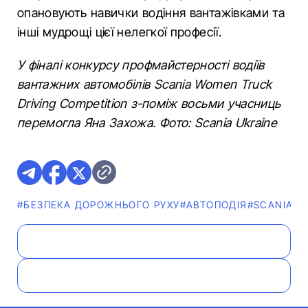
опановують навички водіння вантажівками та
інші мудрощі цієї нелегкої професії.
У фіналі конкурсу профмайстерності водіїв
вантажних автомобілів Scania Women Truck
Driving Competition з-поміж восьми учасниць
перемогла Яна Захожа. Фото: Scania Ukraine
#БЕЗПЕКА ДОРОЖНЬОГО РУХУ
#АВТОПОДІЯ
#SCANIA
#