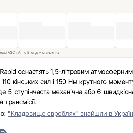
ережі АЗС «Amic Energy» станом на
Rapid оснастять 1,5-літровим атмосферни
110 кінських сил і 150 Нм крутного момент
де 5-ступінчаста механічна або 6-швидкісн
 трансмісії.
во:
"Кладовище євроблях" знайшли в Україні