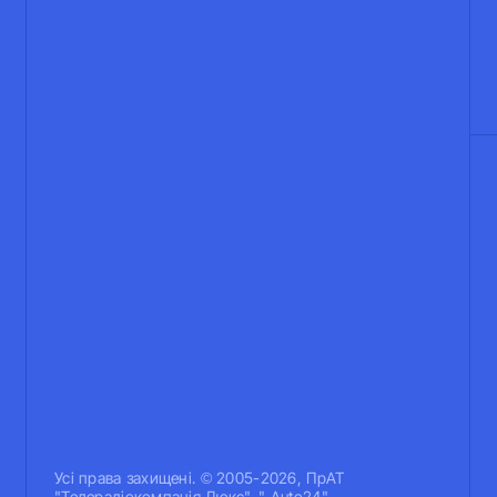
Усi права захищенi. © 2005-2026, ПрАТ
"Телерадіокомпанія Люкс". " Auto24".