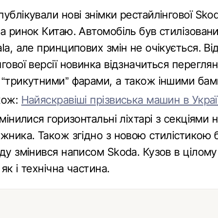
ублікували нові знімки рестайлінгової Skod
а ринок Китаю. Автомобіль був стилізовани
la, але принципових змін не очікується. Ві
гової версії новинка відзначиться перегля
 “трикутними” фарами, а також іншими ба
кож:
Найяскравіші прізвиська машин в Украї
змінилися горизонтальні ліхтарі з секціями 
ажника. Також згідно з новою стилістикою
аду змінився написом Skoda. Кузов в цілом
як і технічна частина.