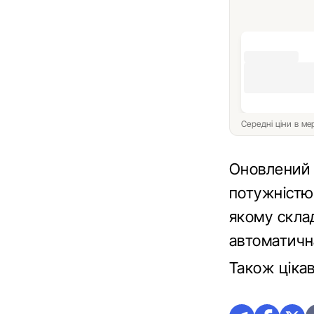
Середні ціни в м
Оновлений 
потужністю 
якому скла
автоматична
Також ціка