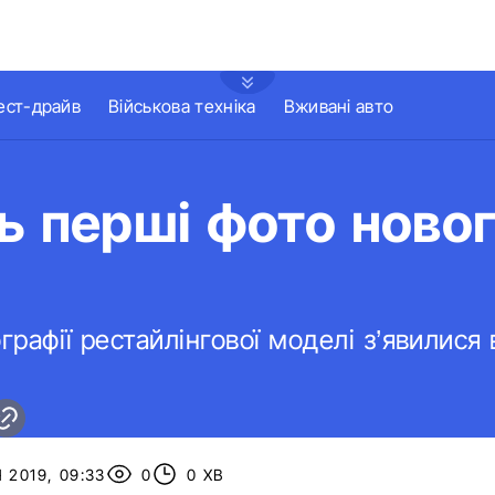
ест-драйв
Військова техніка
Вживані авто
ь перші фото ново
графії рестайлінгової моделі з’явилися
 2019, 09:33
0
0 ХВ