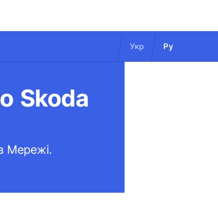
Укр
Ру
го Skoda
 в Мережі.