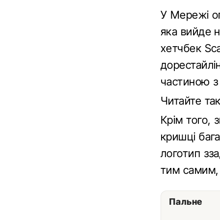
У Мережі оп
яка вийде н
хетчбек Sca
дорестайлін
частиною з
Читайте та
Крім того, 
кришці баг
логотип зз
тим самим, 
Пальне