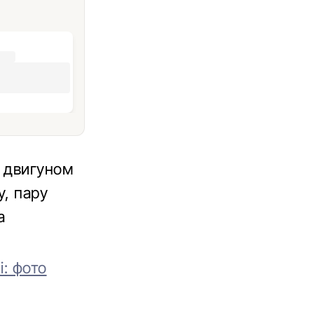
м двигуном
у, пару
а
: фото