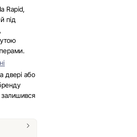
a Rapid,
й під
д
нутою
мперами.
ні
на двері або
 бренду
у залишився