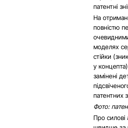
патентні зн
На отриман
повністю п
очевидними
моделях сер
стійки (зн
у концепта)
замінені де
підсвіченог
патентних 
Фото: патен
Про силові 
швидше за 