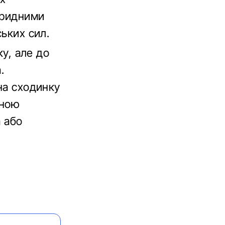
бридними
ських сил.
ку, але до
.
на сходинку
пною
a або