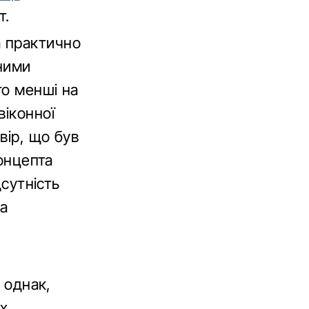
т.
a практично
ними
то менші на
віконної
вір, що був
концепта
дсутність
на
, однак,
их