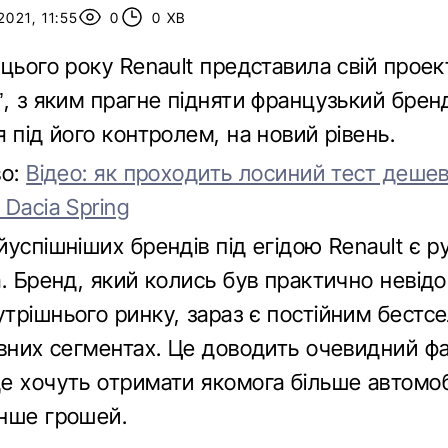
021, 11:55
0
0 ХВ
цього року Renault представила свій проек
, з яким прагне підняти французький бренд 
 під його контролем, на новий рівень.
во:
Відео: як проходить лосиний тест деше
Dacia Spring
успішніших брендів під егідою Renault є 
a. Бренд, який колись був практично невід
трішнього ринку, зараз є постійним бестс
евних сегментах. Це доводить очевидний ф
е хочуть отримати якомога більше автомоб
нше грошей.