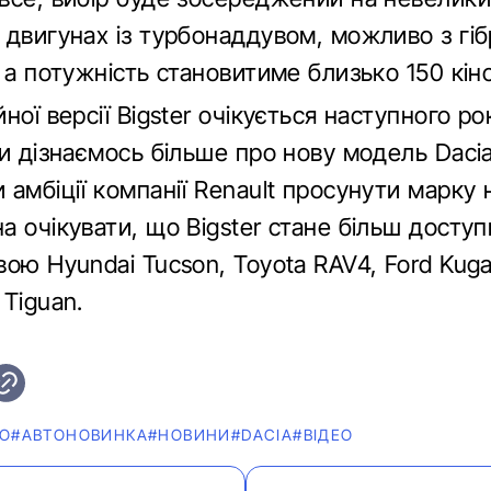
 двигунах із турбонаддувом, можливо з гі
 а потужність становитиме близько 150 кін
ної версії Bigster очікується наступного ро
и дізнаємось більше про нову модель Dacia
амбіції компанії Renault просунути марку 
а очікувати, що Bigster стане більш досту
ою Hyundai Tucson, Toyota RAV4, Ford Kug
Tiguan.
О
#АВТОНОВИНКА
#НОВИНИ
#DACIA
#ВІДЕО