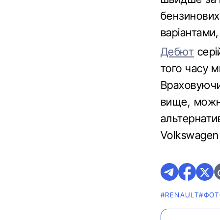
бензинових
варіантами,
Дебют
серій
того часу м
Враховуючи 
вище, можн
альтернатив
Volkswagen 
#RENAULT
#ФОТ