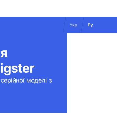
Укр
Ру
ня
igster
серійної моделі з