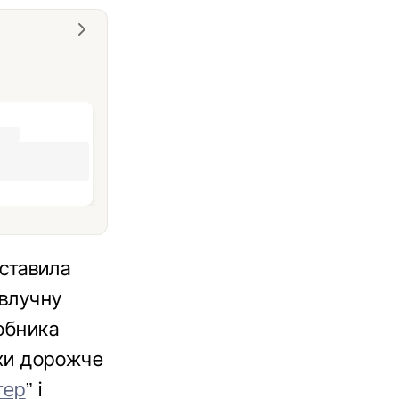
дставила
 влучну
робника
охи дорожче
тер
” і