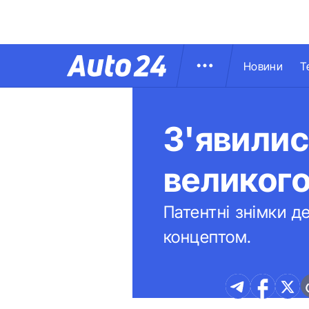
Новини
Т
З'явили
великого
Патентні знімки д
концептом.