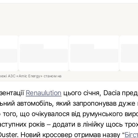
ережі АЗС «Amic Energy» станом на
зентації
Renaulution
цього січня, Dacia пре
ьний автомобіль, який запропонував дуже
ю того, що очікувалося від румунського ви
аступних років – додати в лінійку щось тр
Duster. Новий кросовер отримав назву “
Бігс