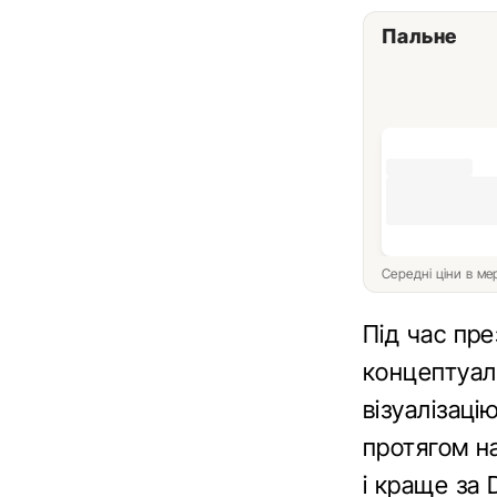
Пальне
Середні ціни в м
Під час пре
концептуал
візуалізаці
протягом н
і краще за 