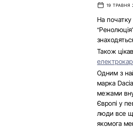
19 ТРАВНЯ 2
На початку 
“Ренолюція”
знаходяться
Також ціка
електрокар 
Одним з най
марка Daci
межами вну
Європі у п
люди все щ
якомога ме