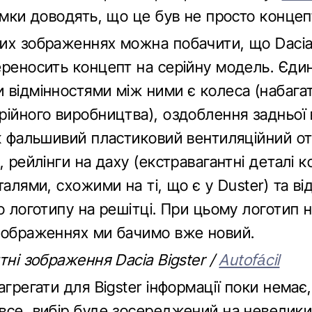
імки доводять, що це був не просто концеп
их зображеннях можна побачити, що Daci
ереносить концепт на серійну модель. Єди
 відмінностями між ними є колеса (набага
ійного виробництва), оздоблення задньої 
ик фальшивий пластиковий вентиляційний от
, рейлінги на даху (екстравагантні деталі 
талями, схожими на ті, що є у Duster) та ві
о логотипу на решітці. При цьому логотип 
зображеннях ми бачимо вже новий.
тні зображення Dacia Bigster /
Autofácil
агрегати для Bigster інформації поки немає
все, вибір буде зосереджений на невелик