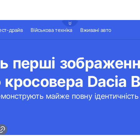
ест-драйв
Військова техніка
Вживані авто
сь перші зображен
 кросовера Dacia B
емонструють майже повну ідентичність 