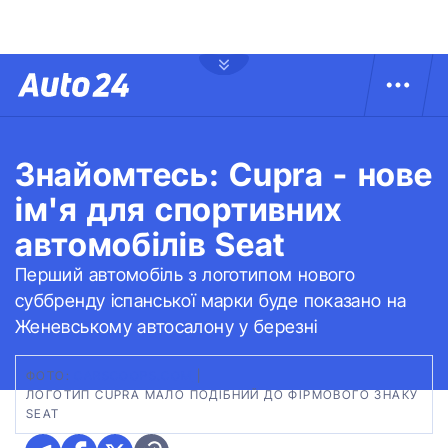
Знайомтесь: Cupra - нове
ім'я для спортивних
автомобілів Seat
Перший автомобіль з логотипом нового
суббренду іспанської марки буде показано на
Женевському автосалону у березні
ФОТО:
CARSCOOPS.COM
|
ЛОГОТИП CUPRA МАЛО ПОДІБНИЙ ДО ФІРМОВОГО ЗНАКУ
SEAT