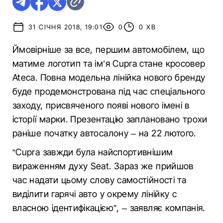
31 СІЧНЯ 2018, 19:01
0
0 ХВ
Ймовірніше за все, першим автомобілем, що
матиме логотип та ім’я Cupra стане кросовер
Ateca. Повна модельна лінійка нового бренду
буде продемонстрована під час спеціального
заходу, присвяченого появі нового імені в
історії марки. Презентацію заплановано трохи
раніше початку автосалону – на 22 лютого.
“Cupra завжди була найспортивнішим
вираженням духу Seat. Зараз же прийшов
час надати цьому слову самостійності та
виділити гарячі авто у окрему лінійку с
власною ідентифікацією”, – заявляє компанія.