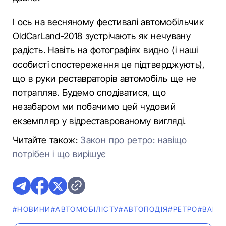
І ось на весняному фестивалі автомобільчик
OldCarLand-2018 зустрічають як нечувану
радість. Навіть на фотографіях видно (і наші
особисті спостереження це підтверджують),
що в руки реставраторів автомобіль ще не
потрапляв. Будемо сподіватися, що
незабаром ми побачимо цей чудовий
екземпляр у відреставрованому вигляді.
Читайте також:
Закон про ретро: навіщо
потрібен і що вирішує
#НОВИНИ
#АВТОМОБІЛІСТУ
#АВТОПОДІЯ
#РЕТРО
#ВАНТ