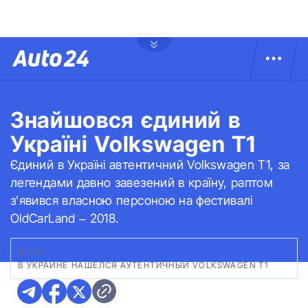
Знайшовся єдиний в
Україні Volkswagen T1
Єдиний в Україні автентичний Volkswagen T1, за
легендами давно завезений в країну, раптом
з'явився власною персоною на фестивалі
OldCarLand – 2018.
ФОТО:
АВТО 24
|
В УКРАИНЕ НАШЕЛСЯ АУТЕНТИЧНЫЙ VOLKSWAGEN T1