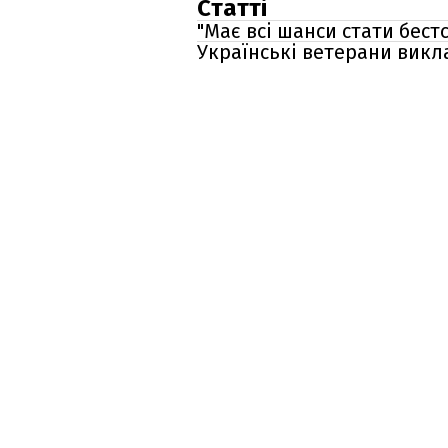
Статті
"Має всі шанси стати бест
Українські ветерани вик