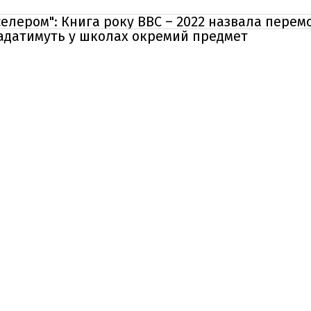
селером": Книга року BBC – 2022 назвала перем
ладатимуть у школах окремий предмет