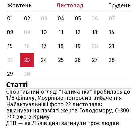
Жовтень
Листопад
Грудень
01
02
03
04
05
06
07
08
09
10
11
12
13
14
15
16
17
18
19
20
21
22
23
24
25
26
27
28
29
30
Статті
Спортивний огляд: "Галичанка" пробилась до
1/8 фіналу, Моурінью попросив вибачення
Найактуальніші фото 22 листопада:
вшанування пам'яті жертв Голодомору, С-300
РФ вже в Криму
ДТП — на Львівщині загинули троє людей