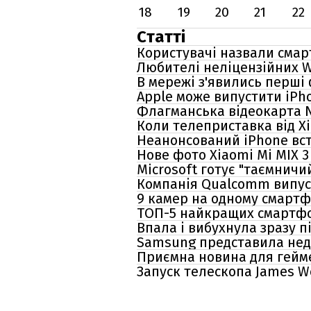
18
19
20
21
22
Статті
Користувачі назвали смар
Любителі неліцензійних W
В мережі з'явились перші
Apple може випустити iPh
Флагманська відеокарта NV
Коли телеприставка від Xi
Неанонсований iPhone вс
Нове фото Xiaomi Mi MIX 
Microsoft готує "таємнич
Компанія Qualcomm випуст
9 камер на одному смартфо
ТОП-5 найкращих смартфо
Впала і вибухнула зразу пі
Samsung представила нед
Приємна новина для гейме
Запуск телескопа James W