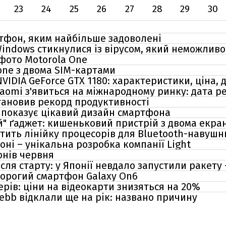
23
24
25
26
27
28
29
30
тфон, яким найбільше задоволені
indows стикнулися із вірусом, який неможлив
 фото Motorola One
one з двома SIM-картами
IDIA GeForce GTX 1180: характеристики, ціна, д
aomi з'явиться на міжнародному ринку: дата ре
тановив рекорд продуктивності
3 показує цікавий дизайн смартфона
ий" ґаджет: кишеньковий пристрій з двома екра
ить лінійку процесорів для Bluetooth-навушн
ні – унікальна розробка компанії Light
нів червня
сля старту: у Японії невдало запустили ракету 
орогий смартфон Galaxy On6
рів: ціни на відеокарти знизяться на 20%
ebb відклали ще на рік: названо причину