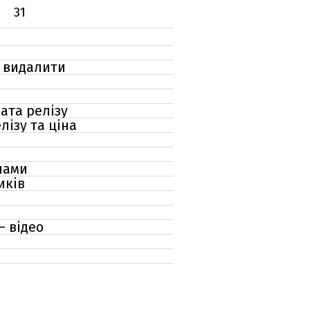
31
о видалити
ата релізу
лізу та ціна
нами
иків
– відео