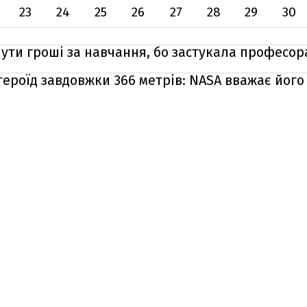
23
24
25
26
27
28
29
30
ути гроші за навчання, бо застукала професор
тероїд завдовжки 366 метрів: NASA вважає йог