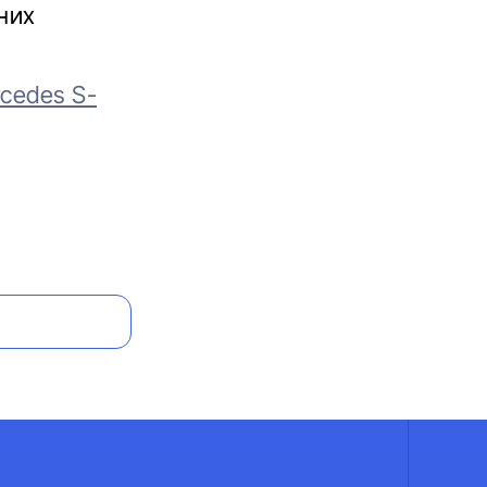
 них
cedes S-