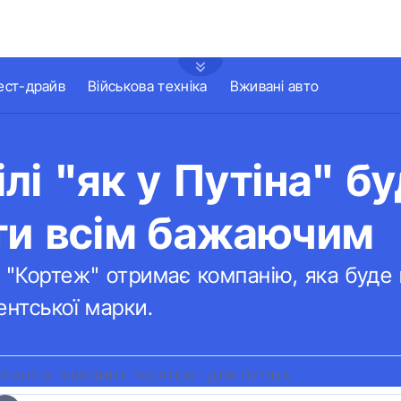
ест-драйв
Військова техніка
Вживані авто
лі "як у Путіна" б
ти всім бажаючим
 "Кортеж" отримає компанію, яка буде
ентської марки.
РІАНТІВ ЛІМУЗИНУ "КОРТЕЖ" ДЛЯ ПУТІНА