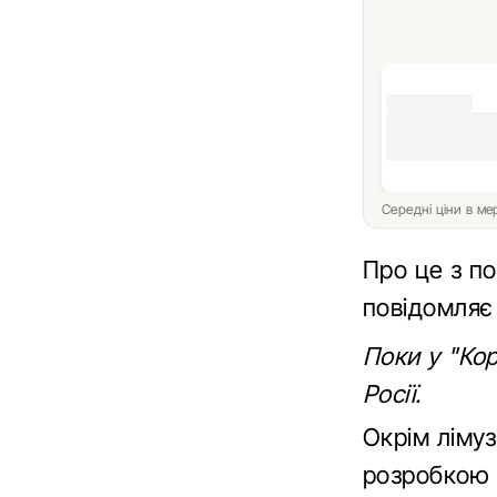
Середні ціни в м
Про це з по
повідомляє
Поки у "Кор
Росії.
Окрім ліму
розробкою 