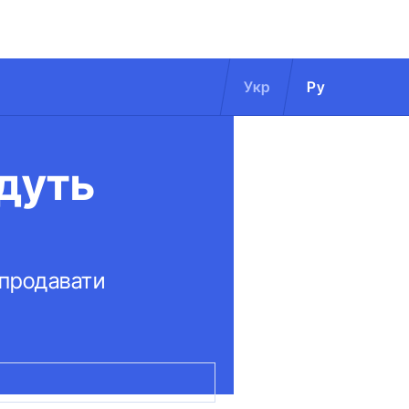
Укр
Ру
удуть
 продавати