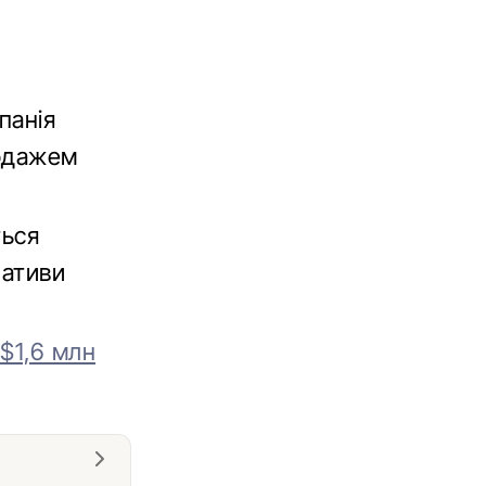
панія
родажем
ться
нативи
$1,6 млн