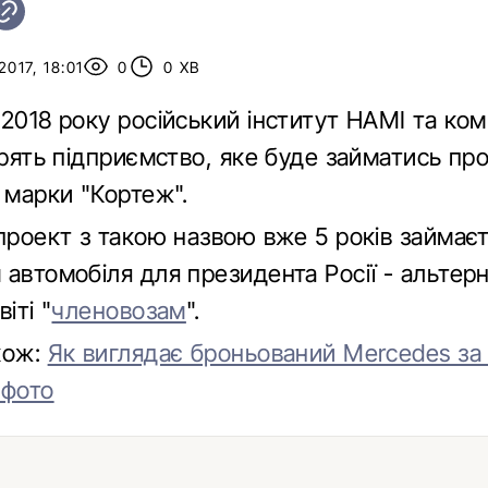
017, 18:01
0
0 ХВ
2018 року російський інститут НАМІ та ком
ворять підприємство, яке буде займатись п
 марки "Кортеж".
 проект з такою назвою вже 5 років займає
 автомобіля для президента Росії - альтер
іті "
членовозам
".
кож:
Як виглядає броньований Mercedes за 
 фото