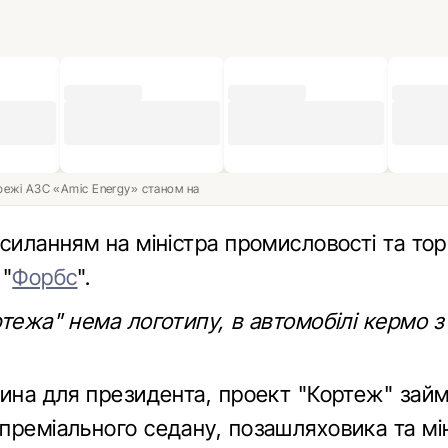
ережі АЗС «Amic Energy» станом на
силанням на міністра промисловості та торгі
 "
Форбс
".
тежа" нема логотипу, в автомобілі кермо з
зина для президента, проект "Кортеж" зай
преміального седану, позашляховика та мін