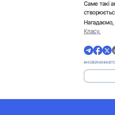
Саме такі а
створюєтьс
Нагадаємо,
Класу.
#НОВИНИ
#АВТ