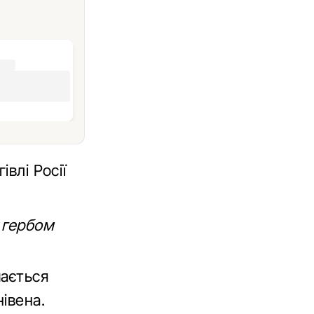
влі Росії
 гербом
мається
івена.