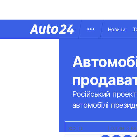
Новини
Т
Автомобі
продава
Російський проект
автомобілі презид
ФОТО:
DROM.RU
|
ОДИН З ВА