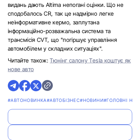
видань дають Altima непогані оцінки. Що не
сподобалось CR, так це надмірно легке
неінформативне кермо, заплутана
інформаційно-розважальна система та
трансмісія CVT, що "погіршує управління
автомобілем у складних ситуаціях".
Читайте також:
Тюнінг салону Tesla коштує як
нове авто
#АВТОНОВИНКА
#АВТОБІЗНЕС
#НОВИНИ
#ГОЛОВНІ НО