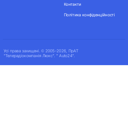
Контакти
Політика конфіденційності
Усi права захищенi. © 2005-2026, ПрАТ
"Телерадіокомпанія Люкс". " Auto24".