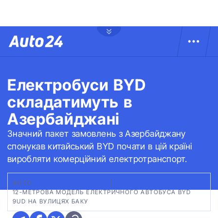
Електробуси BYD
складатимуть в
Азербайджані
Значний пакет замовлень з Азербайджану
спонукав китайський BYD почати в цій країні
виробляти комерційний електротранспорт.
ФОТО:
САЙТ CNEVPOST.COM
|
12-МЕТРОВА МОДЕЛЬ ЕЛЕКТРИЧНОГО АВТОБУСА BYD
9UD НА ВУЛИЦЯХ БАКУ