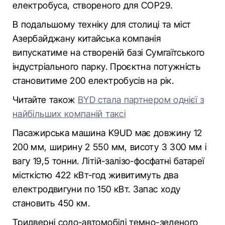
електробуса, створеного для COP29.
В подальшому техніку для столиці та міст
Азербайджану китайська компанія
випускатиме на створеній базі Сумгаїтського
індустріального парку. Проєктна потужність
становитиме 200 електробусів на рік.
Читайте також
BYD стала партнером однієї з
найбільших компаній таксі
Пасажирська машина K9UD має довжину 12
200 мм, ширину 2 550 мм, висоту 3 300 мм і
вагу 19,5 тонни. Літій-залізо-фосфатні батареї
місткістю 422 кВт-год живитимуть два
електродвигуни по 150 кВт. Запас ходу
становить 450 км.
Тридверні соло-автомобілі темно-зеленого