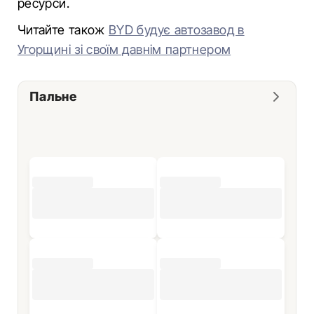
ресурси.
Читайте також
BYD будує автозавод в
Угорщині зі своїм давнім партнером
Пальне