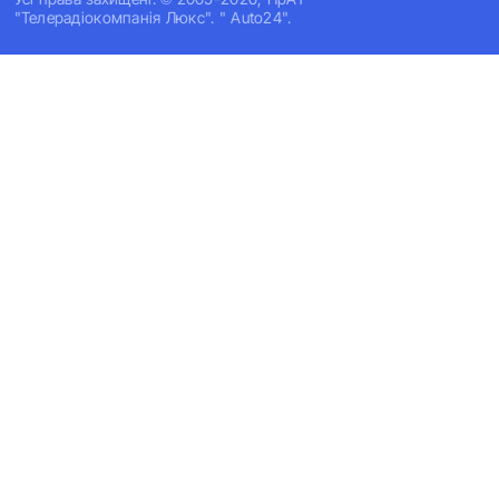
"Телерадіокомпанія Люкс". " Auto24".