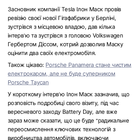
Засновник компанії Tesla Ілон Маск провів
ревізію своєї нової Гігафабрики у Берліні,
зустрівся з місцевою владою, дав кілька
інтерв’ю та зустрівся з головою Volkswagen
Гербертом Діссом, котрий дозволив Маску
оцінити два своїх електромобіля.
Також цікаво:
Porsche Panamera стане чистим
електрокаром, але не буде суперником
Porsche Taycan
У короткому інтерв’ю Ілон Маск зазначив, що
розповість подробиці свого візиту, під час
вересневого заходу Battery Day, але вже
зараз може сказати, що це буде “радикальне
переосмислення ключових технологій з
виробництва автомобілів, включаючи