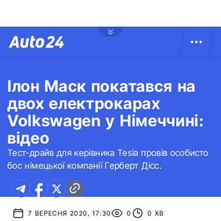
Ілон Маск покатався на
двох електрокарах
Volkswagen у Німеччині:
відео
Тест-драйв для керівника Tesla провів особисто
бос німецької компанії Герберт Дісс.
7 ВЕРЕСНЯ 2020, 17:30
0
0 ХВ