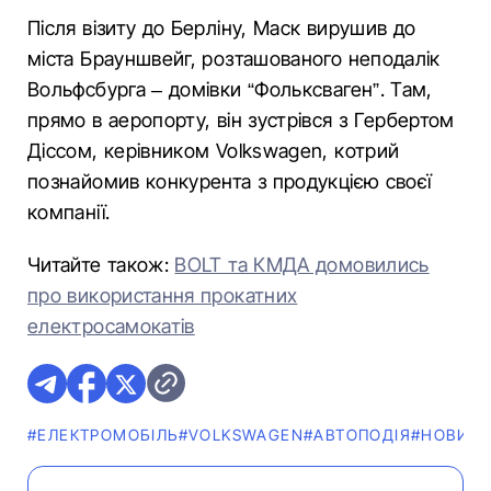
Після візиту до Берліну, Маск вирушив до
міста Брауншвейг, розташованого неподалік
Вольфсбурга – домівки “Фольксваген”. Там,
прямо в аеропорту, він зустрівся з Гербертом
Діссом, керівником Volkswagen, котрий
познайомив конкурента з продукцією своєї
компанії.
Читайте також:
BOLT та КМДА домовились
про використання прокатних
електросамокатів
#ЕЛЕКТРОМОБІЛЬ
#VOLKSWAGEN
#АВТОПОДІЯ
#НОВИН