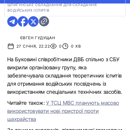
ШПИГУНСЬКЕ ОБЛАДНАННЯ ДЛЯ СКЛАДАННЯ
ВОДІЙСЬКИХ ІСПИТІВ
ЄВГЕН ГУДУЩАН
27 СІЧНЯ, 22:22
0
0 ХВ
На Буковині співробітники ДВБ спільно з СБУ
викрили організовану групу, яка
забезпечувала складання теоретичних іспитів
для отримання водійських посвідчень із
використанням спеціальних технічних засобів.
Читайте також:
У ТСЦ МВС планують масово
використовувати нові пристрої проти
шахрайства