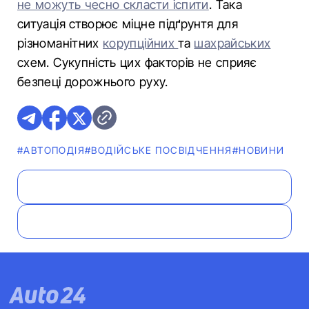
не можуть чесно скласти іспити
. Така
ситуація створює міцне підґрунтя для
різноманітних
корупційних
та
шахрайських
схем. Сукупність цих факторів не сприяє
безпеці дорожнього руху.
#АВТОПОДІЯ
#ВОДІЙСЬКЕ ПОСВІДЧЕННЯ
#НОВИНИ