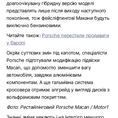
довгоочікувану гібридну версію моделі
представлять лише після виходу наступного
покоління, тож фейсліфтингові Макани будуть
виключно бензиновими.
Читайте також:
Porsche перестали продавати
у Європі
Окрім суттєвих змін під капотом, спеціалісти
Porsche підготували модифікацію підвіски
Macan, що допомогло зменшити вагу
автомобіля, завдяки алюмінієвим
компонентам. А ще гальмівна система
кросовера отримає апгрейд у вигляді дисків з
вольфрамовим покриттям.
Фото: Рестайлінговий Porsche Macan / Мotor1
Значні зміни чекають і на інтер’єр меншого