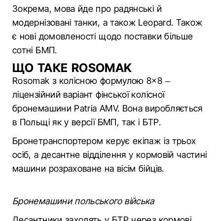
Зокрема, мова йде про радянські й
модернізовані танки, а також Leopard. Також
є нові домовленості щодо поставки більше
сотні БМП.
ЩО ТАКЕ ROSOMAK
Rosomak з колісною формулою 8×8 –
ліцензійний варіант фінської колісної
бронемашини Patria AMV. Вона виробляється
в Польщі як у версії БМП, так і БТР.
Бронетранспортером керує екіпаж із трьох
осіб, а десантне відділення у кормовій частині
машини розраховане на вісім бійців.
Бронемашини польського війська
Десантники заходять у БТР через кормові