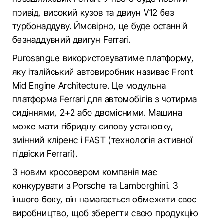
привід, високий кузов та двиун V12 без
турбонаддуву. Ймовірно, це буде останній
безнаддувний двигун Ferrari.
Purosangue використовуватиме платформу,
яку італійський автовиробник називає Front
Mid Engine Architecture. Це модульна
платформа Ferrari для автомобілів з чотирма
сидіннями, 2+2 або двомісними. Машина
може мати гібридну силову установку,
змінний кліренс і FAST (технологія активної
підвіски Ferrari).
З новим кросовером компанія має
конкурувати з Porsche та Lamborghini. З
іншого боку, він намагається обмежити своє
виробництво, щоб зберегти свою продукцію