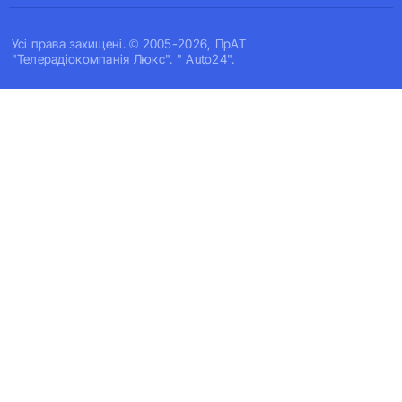
Усi права захищенi. © 2005-2026, ПрАТ
"Телерадіокомпанія Люкс". " Auto24".