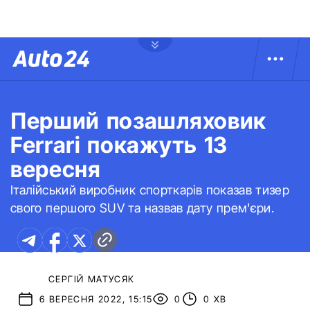
Перший позашляховик
Ferrari покажуть 13
вересня
Італійський виробник спорткарів показав тизер
свого першого SUV та назвав дату прем'єри.
СЕРГІЙ МАТУСЯК
6 ВЕРЕСНЯ 2022, 15:15
0
0 ХВ