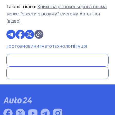
Також цікаво:
Крихітна різнокольорова пляма
може "звести з розуму" систему Автопілот
(відео)
#ФОТО
#НОВИНИ
#АВТОТЕХНОЛОГІЇ
#AUDI