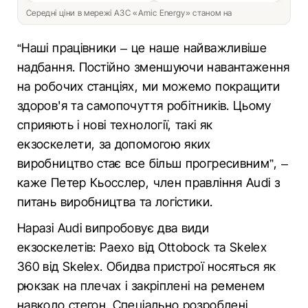
Середні ціни в мережі АЗС «Amic Energy» станом на
“Наші працівники – це наше найважливіше
надбання. Постійно зменшуючи навантаження
на робочих станціях, ми можемо покращити
здоров'я та самопочуття робітників. Цьому
сприяють і нові технології, такі як
екзоскелети, за допомогою яких
виробництво стає все більш прогресивним”, –
каже Петер Кьосслер, член правління Audi з
питань виробництва та логістики.
Наразі Audi випробовує два види
екзоскелетів: Paexo від Ottobock та Skelex
360 від Skelex. Обидва пристрої носяться як
рюкзак на плечах і закріплені на ременем
навколо стегон. Спеціально розроблені