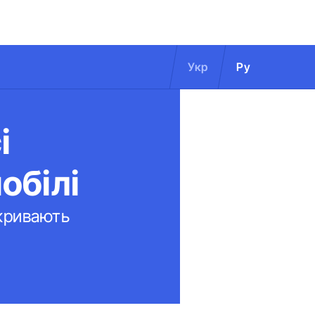
Укр
Ру
і
обілі
акривають