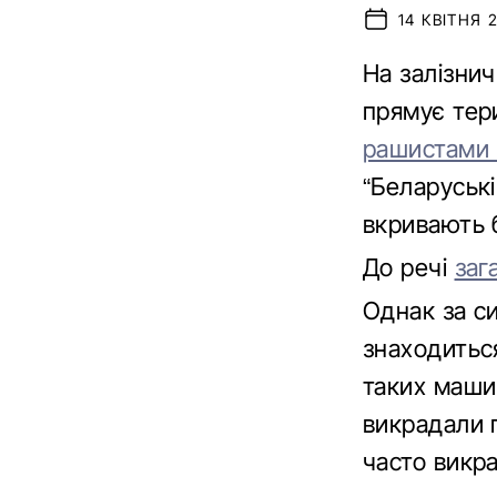
14 КВІТНЯ 2
На залізни
прямує тери
рашистами в
“Беларуські
вкривають 
До речі
заг
Однак за с
знаходиться
таких машин
викрадали п
часто викр