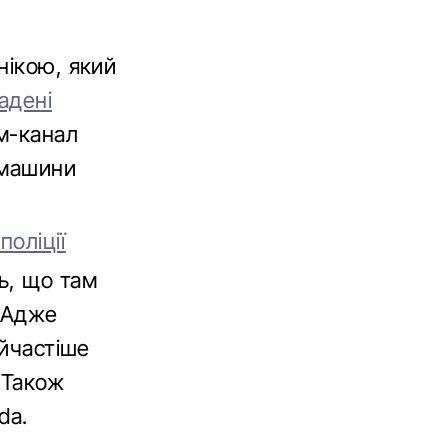
нікою, який
адені
м-канал
 машини
поліції
ь, що там
. Адже
айчастіше
. Також
da.