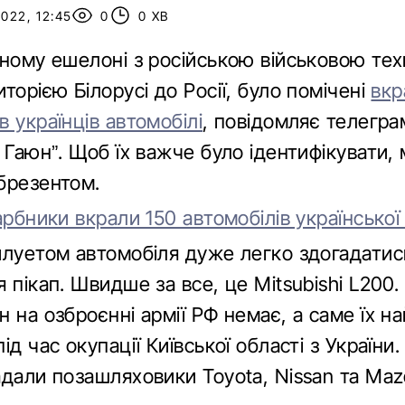
022, 12:45
0
0 ХВ
чному ешелоні з російською військовою тех
торією Білорусі до Росії, було помічені
вкр
 українців автомобілі
, повідомляє телегра
 Гаюн”. Щоб їх важче було ідентифікувати,
брезентом.
арбники вкрали 150 автомобілів української 
илуетом автомобіля дуже легко здогадатис
 пікап. Швидше за все, це Mitsubishi L200
 на озброєнні армії РФ немає, а саме їх н
ід час окупації Київської області з України
адали позашляховики Toyota, Nissan та Maz