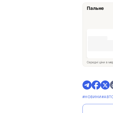
Пальне
Середні ціни в м
#НОВИНИ
#АВТ