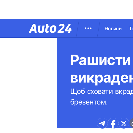
Новини
Т
Рашисти 
викраден
Щоб сховати вкрад
брезентом.