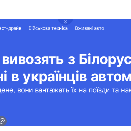
ест-драйв
Військова техніка
Вживані авто
вивозять з Білорус
і в українців автом
ене, вони вантажать їх на поїзди та н