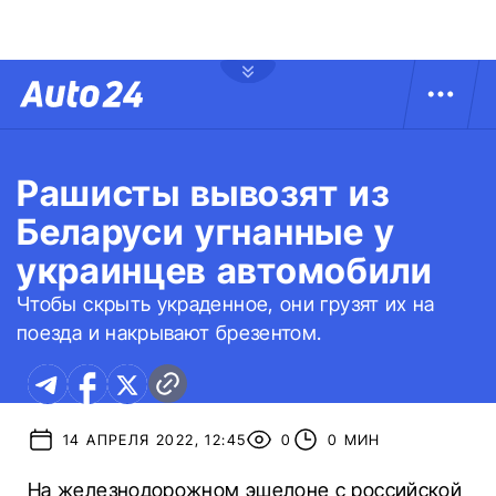
Рашисты вывозят из
Беларуси угнанные у
украинцев автомобили
Чтобы скрыть украденное, они грузят их на
поезда и накрывают брезентом.
14 АПРЕЛЯ 2022, 12:45
0
0 МИН
На железнодорожном эшелоне с российской