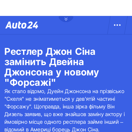
Рестлер Джон Сіна
замінить Двейна
Джонсона у новому
"Форсажі"
Як стало відомо, Дуейн Джонсона на прізвісько
"Скеля" не зніматиметься у дев'ятій частині
"Форсажу". Щоправда, інша зірка фільму Він
Дизель заявив, що вже знайшов заміну актору і
ймовірно місце одного рестлера займе інший –
відомий в Америці борець Джон Сіна.