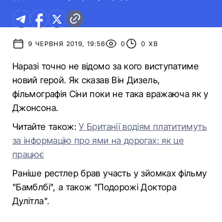
9 ЧЕРВНЯ 2019, 19:56
0
0 ХВ
Наразі точно не відомо за кого виступатиме
новий герой. Як сказав Він Дизель,
фільмографія Сіни поки не така вражаюча як у
Джонсона.
Читайте також:
У Британії водіям платитимуть
за інформацію про ями на дорогах: як це
працює
Раніше рестлер брав участь у зйомках фільму
"Бамблбі", а також "Подорожі Доктора
Дулітла".