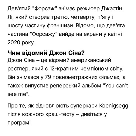
Дев'ятий "Форсаж" знімає режисер Джастін
Лі, який створив третю, четверту, п'яту і
шосту частину франшизи. Відомо, що дев'ята
частина "Форсажу" вийде на екрани у квітні
2020 року.
Чим відомий Джон Сіна?
Джон Сіна – це відомий американський
рестлер, який є 12-кратним чемпіоном світу.
Він знімався у 79 повнометражних фільмах, а
також випустив реперський альбом "You can't
see me".
Про те, як відновлюють суперкари Koenigsegg
після кожного краш-тесту – дивіться у
програмі.