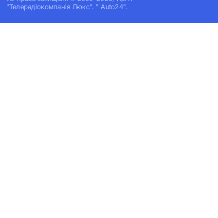
"Телерадіокомпанія Люкс". " Auto24".