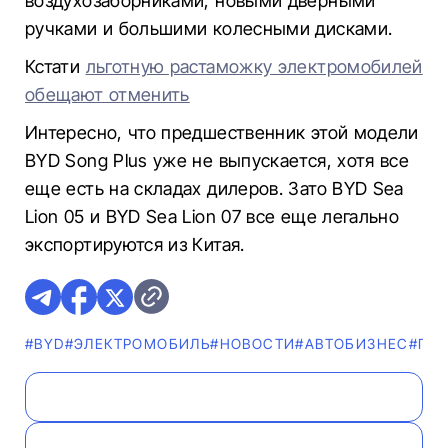
воздухозаборниками, новыми дверными
ручками и большими колесными дисками.
Кстати
льготную растаможку электромобилей
обещают отменить
Интересно, что предшественник этой модели
BYD Song Plus уже не выпускается, хотя все
еще есть на складах дилеров. Зато BYD Sea
Lion 05 и BYD Sea Lion 07 все еще легально
экспортируются из Китая.
#BYD
#ЭЛЕКТРОМОБИЛЬ
#НОВОСТИ
#AВТОБИЗНЕС
#ГИ