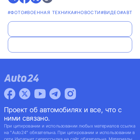
#ФОТО
#ВОЕННАЯ ТЕХНИКА
#НОВОСТИ
#ВИДЕО
#АВТОТ
Проект об автомобилях и все, что с
ними связано.
При цитировании и использовании любых материалов ссылка
на "Auto24" обязательна. При цитировании и использовании в
сети Интернет гиперссылка на сайт обязательна. Материалы