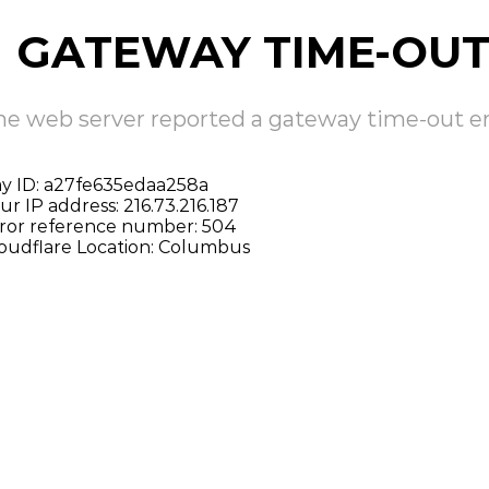
GATEWAY TIME-OU
he web server reported a gateway time-out er
y ID: a27fe635edaa258a
ur IP address: 216.73.216.187
ror reference number: 504
oudflare Location: Columbus