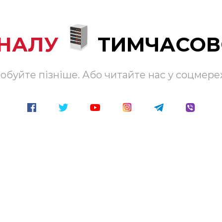
АНАЛУ
ТИМЧАСОВ
обуйте пізніше. Або читайте нас у соцмере