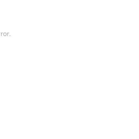
T
ror.