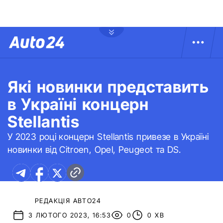
Які новинки представить
в Україні концерн
Stellantis
У 2023 році концерн Stellantis привезе в Україні
новинки від Citroen, Opel, Peugeot та DS.
РЕДАКЦІЯ АВТО24
3 ЛЮТОГО 2023, 16:53
0
0 ХВ