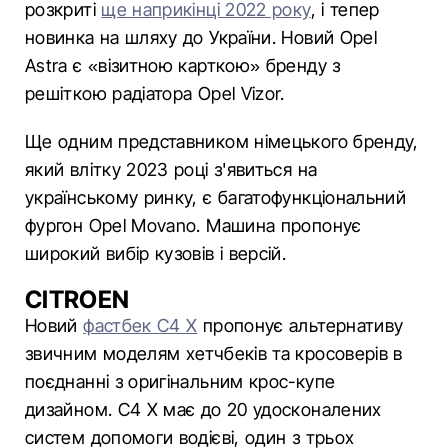
розкриті
ще наприкінці 2022 року
, і тепер
новинка на шляху до України. Новий Opel
Astra є «візитною карткою» бренду з
решіткою радіатора Opel Vizor.
Ще одним представником німецького бренду,
який влітку 2023 році з'явиться на
українському ринку, є багатофункціональний
фургон Opel Movano. Машина пропонує
широкий вибір кузовів і версій.
CITROEN
Новий
фастбек С4 Х
пропонує альтернативу
звичним моделям хетчбеків та кросоверів в
поєднанні з оригінальним крос-купе
дизайном. C4 X має до 20 удосконалених
систем допомоги водієві, один з трьох