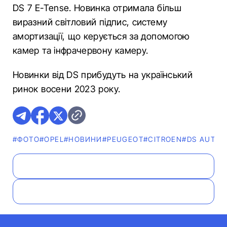
DS 7 E-Tense. Новинка отримала більш
виразний світловий підпис, систему
амортизації, що керується за допомогою
камер та інфрачервону камеру.
Новинки від DS прибудуть на український
ринок восени 2023 року.
#ФОТО
#OPEL
#НОВИНИ
#PEUGEOT
#CITROEN
#DS AUTOM