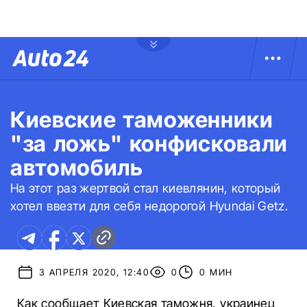
Киевские таможенники
"за ложь" конфисковали
автомобиль
На этот раз жертвой стал киевлянин, который
хотел ввезти для себя недорогой Hyundai Getz.
3 АПРЕЛЯ 2020, 12:40
0
0 МИН
Как сообщает Киевская таможня, украинец