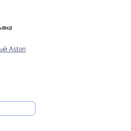
ьяна
ый Aston