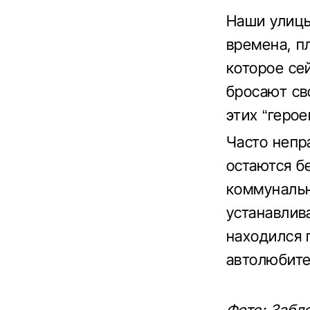
Наши улицы
времена, п
которое се
бросают св
этих “герое
Часто непр
остаются бе
коммунальн
устанавлив
находился 
автолюбите