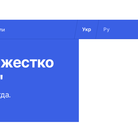
Укр
Ру
ли
 жестко
"
да.