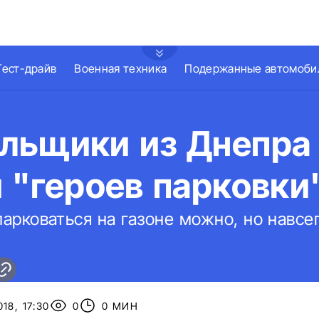
Тест-драйв
Военная техника
Подержанные автомоби
льщики из Днепра
 "героев парковки
парковаться на газоне можно, но навсег
18, 17:30
0
0 МИН