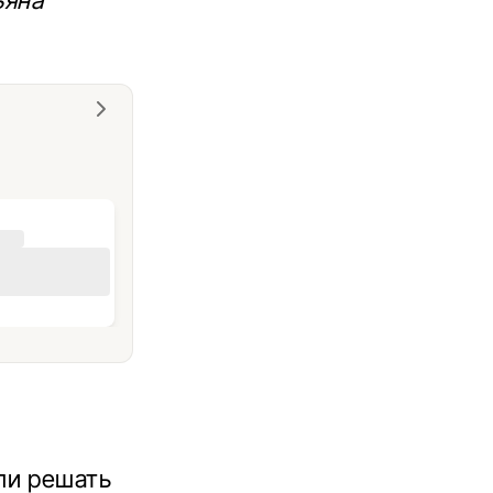
ьяна
ли решать