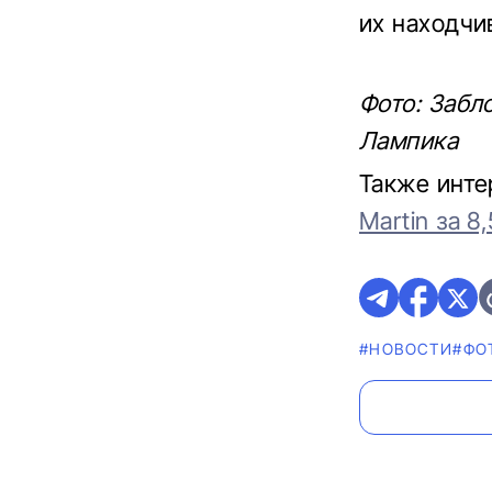
их находчи
Фото: Забл
Лампика
Также инте
Martin за 8
#НОВОСТИ
#ФО