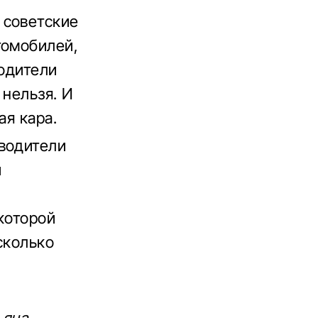
 советские
томобилей,
водители
 нельзя. И
ая кара.
 водители
и
которой
сколько