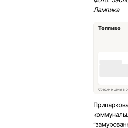
Фото: Забл
Лампика
Топливо
Средние цены в с
Припаркова
коммунальщ
“замурован