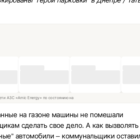
окированы “герои парковки” в Днепре / Тат
ети АЗС «Amic Energy» по состоянию на
нные на газоне машины не помешали
икам сделать свое дело. А как вызволять
ные” автомобили – коммунальщики остави