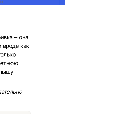
МИ
ивка – она
и вроде как
только
 летнюю
алышу
лательно