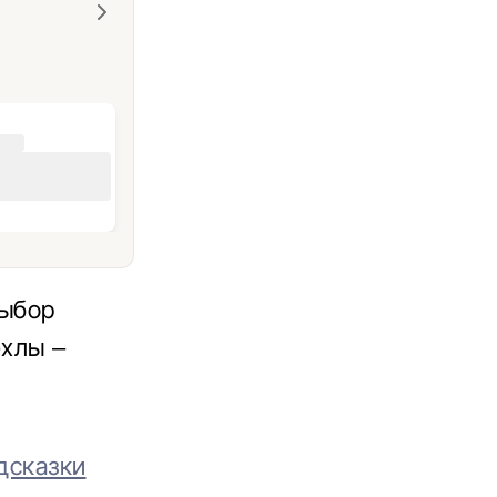
выбор
ехлы –
дсказки