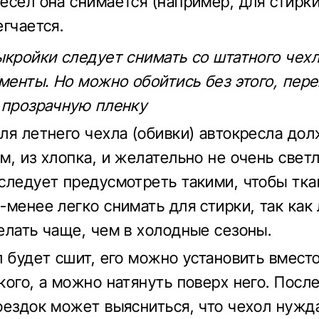
есел она снимается (например, для стирки
егчается.
ыкройки следует снимать со штатного чехл
гменты. Но можно обойтись без этого, пер
 прозрачную пленку
ля летнего чехла (обивки) автокресла до
м, из хлопка, и желательно не очень светл
следует предусмотреть такими, чтобы тк
-менее легко снимать для стирки, так как 
елать чаще, чем в холодные сезоны.
л будет сшит, его можно установить вместо
кого, а можно натянуть поверх него. Посл
оездок может выясниться, что чехол нужд