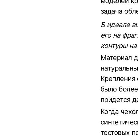
моделей кр
задача обл
В идеале в
его на фра
контуры на
Материал д
натуральны
Крепления 
было более
придется д
Когда чехо
синтетичес
тестовых п