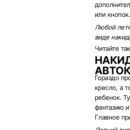
дополнител
или кнопок
Любой летн
виде накид
Читайте та
НАКИД
АВТО
Гораздо пр
кресло, а т
ребенок. Т
фантазию и
Главное пр