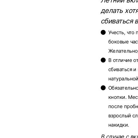
Летний вкл
делать хот
сбиваться 
Учесть, что
боковые час
Желательно,
В отличие о
сбиваться и
натуральной
Обязательно
кнопки. Ме
после пробн
взрослый сл
накидки.
В случае с в