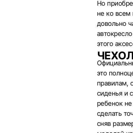
Но приобре
не ко всем
довольно ч
автокресло
этого аксес
ЧЕХОЛ
Официальны
это полноц
правилам, 
сиденья и 
ребенок не
сделать то
сняв разме