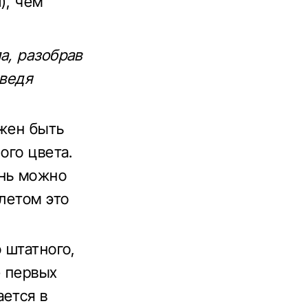
), чем
а, разобрав
еведя
лжен быть
ого цвета.
ань можно
летом это
 штатного,
е первых
ается в