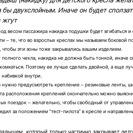
адыш (накидку) для детского кресла жела
я бы двухслойным. Иначе он будет сползат
в жгут
 под весом пассажира накидка подушки будет вгибаться и
ти – те, что во взрослых креслах мы называем боковой 
 чтобы эти зоны тоже закрывались вашим изделием.
т полного чехла, накидка не должна быть тонкой, иначе о
 комкаться. Поэтому ее лучше сделать двойной, а еще лу
 набивкой внутри.
 нужно предусмотреть крепление – резиновые ленты, ш
ста расположения креплений окончательно можно выясни
ых поездок – желательно, чтобы свободный от управле
едил за положением “тест-пилота” в кресле и направле
кладышем, который только частично закрывает детс