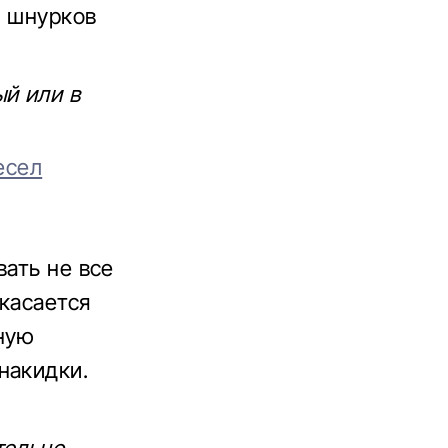
, шнурков
ый или в
есел
вать не все
 касается
нную
накидки.