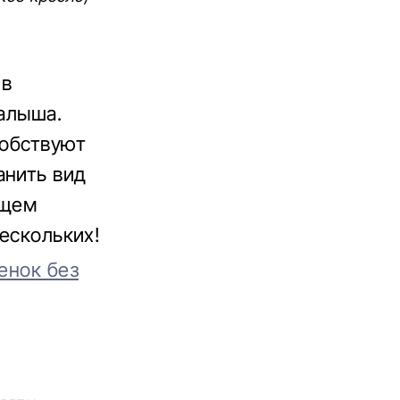
 в
малыша.
собствуют
анить вид
ущем
нескольких!
енок без