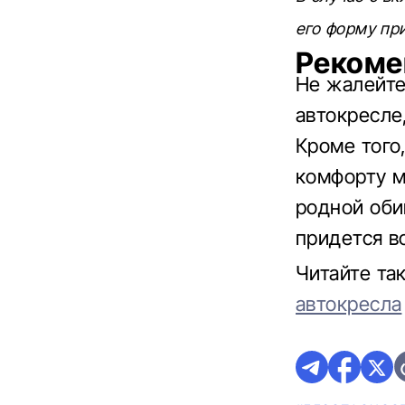
его форму пр
Рекоме
Не жалейте
автокресле
Кроме того
комфорту м
родной оби
придется во
Читайте та
автокресла