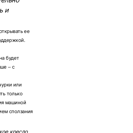
тельно
ь и
 открывать ее
поддержкой.
на будет
чше – с
нурки или
ть только
ния машиной
нием сползания
кое кресло,