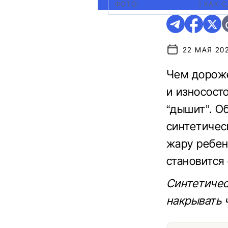
ФОТО:
GETTYIMAGES
|
КАК 
22 МАЯ 202
Чем дороже
и износосто
“дышит”. О
синтетичес
жару ребен
становится
Синтетичес
накрывать 