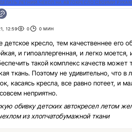
СДЕЛАТЬ ЛЕТНИЙ ЧЕХОЛ НА АВТОКРЕСЛО СВОИМИ РУКА
1, 12:59
0
0 МИН
 детское кресло, тем качественнее его об
йкая, и гипоаллергенная, и легко моется, 
беспечить такой комплекс качеств может 
кая ткань. Поэтому не удивительно, что в
ок, касаясь кресла, все равно потеет, и м
 совсем неприятно.
кую обивку детских автокресел летом же
чехлом из хлопчатобумажной ткани