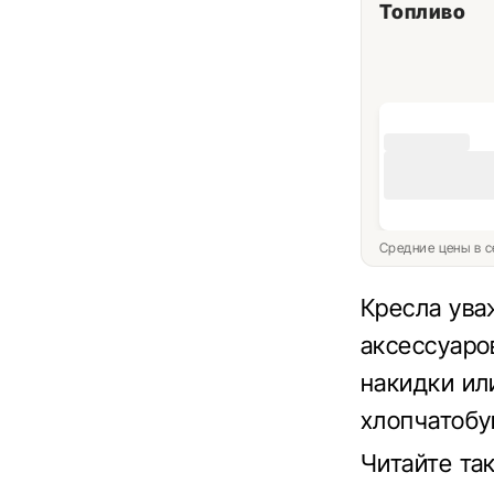
Топливо
Средние цены в с
Кресла ув
аксессуаро
накидки ил
хлопчатобу
Читайте та