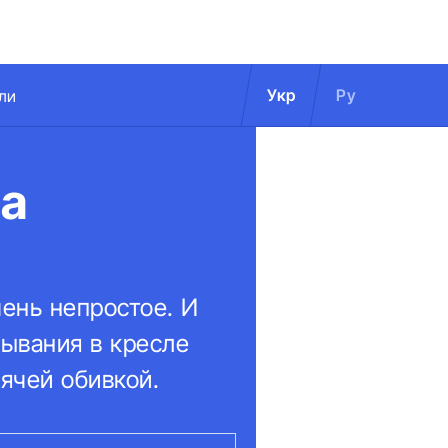
Укр
Ру
ли
на
ень непростое. И
ывания в кресле
рячей обивкой.