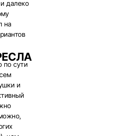
 и далеко
ому
л на
ариантов
РЕСЛА
 по сути
всем
ушки и
ктивный
ужно
 можно,
огих