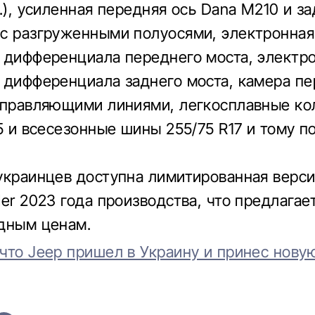
н.), усиленная передняя ось Dana M210 и з
с разгруженными полуосями, электронная
 дифференциала переднего моста, электр
 дифференциала заднего моста, камера пе
аправляющими линиями, легкосплавные к
,5 и всесезонные шины 255/75 R17 и тому п
украинцев доступна лимитированная верси
ler 2023 года производства, что предлагае
дным ценам.
что Jeep пришел в Украину и принес нову