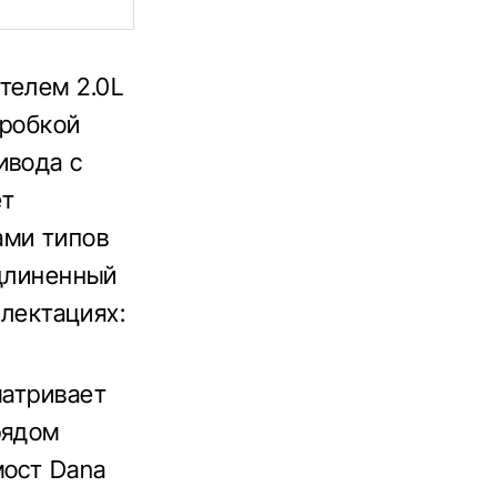
телем 2.0L
оробкой
ивода с
ет
ами типов
удлиненный
плектациях:
матривает
рядом
мост Dana