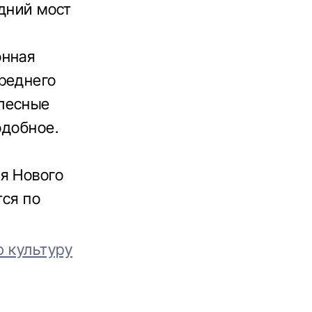
адний мост
онная
реднего
олесные
одобное.
я Нового
тся по
ю культуру