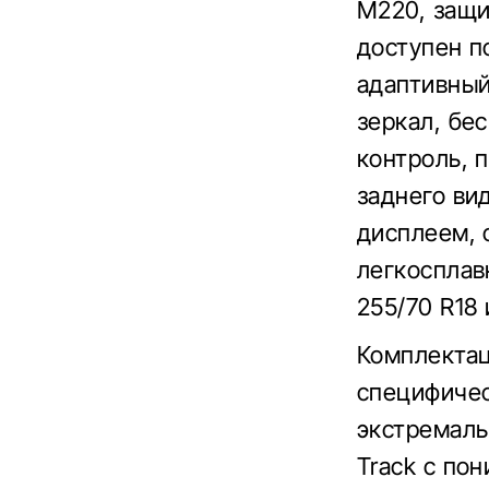
M220, защи
доступен п
адаптивный
зеркал, бе
контроль, 
заднего ви
дисплеем, 
легкосплав
255/70 R18
Комплектац
специфичес
экстремаль
Track с по