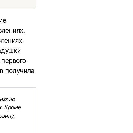
ие
влениях,
лениях.
подушки
 первого-
on получила
низкую
х. Кроме
овину,