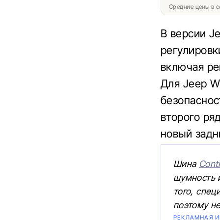
Средние цены в с
В версии Je
регулировк
включая ре
Для Jeep W
безопаснос
второго ря
новый задн
Шина
Conti
шумность 
того, спец
поэтому не
РЕКЛАМНАЯ 