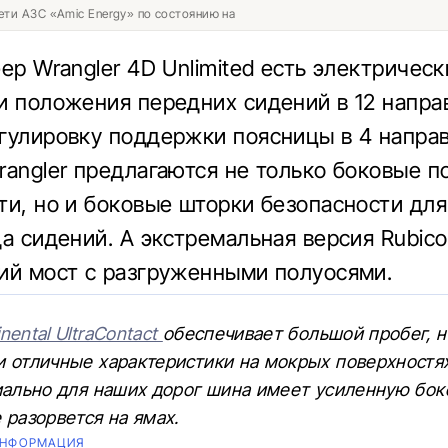
ети АЗС «Amic Energy» по состоянию на
ep Wrangler 4D Unlimited есть электрическ
и положения передних сидений в 12 напра
гулировку поддержки поясницы в 4 направ
rangler предлагаются не только боковые 
ти, но и боковые шторки безопасности для
да сидений. А экстремальная версия Rubic
ий мост с разгруженными полуосями.
nental UltraContact
обеспечивает большой пробег, 
и отличные характеристики на мокрых поверхностя
иально для наших дорог шина имеет усиленную бок
 разорвется на ямах.
ИНФОРМАЦИЯ