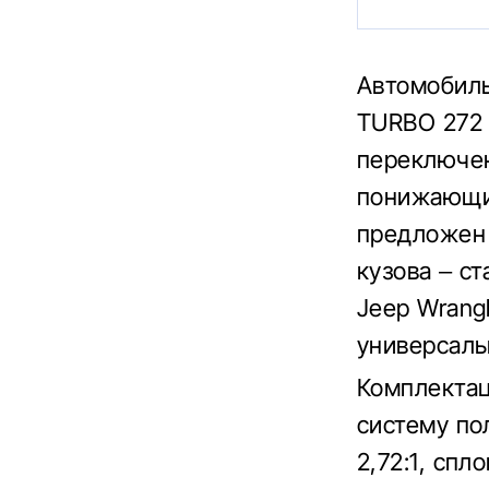
Автомобиль
TURBO 272 
переключен
понижающи
предложен 
кузова – с
Jeep Wrangl
универсаль
Комплектац
систему по
2,72:1, сп