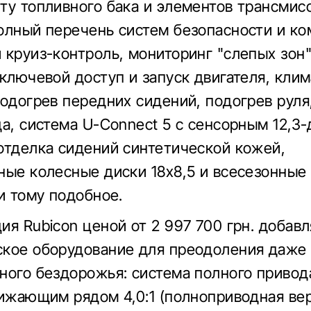
ту топливного бака и элементов трансмис
олный перечень систем безопасности и ко
 круиз-контроль, мониторинг "слепых зон
сключевой доступ и запуск двигателя, клим
подогрев передних сидений, подогрев руля
да, система U-Connect 5 с сенсорным 12,
отделка сидений синтетической кожей,
ные колесные диски 18х8,5 и всесезонные
 и тому подобное.
ия Rubicon ценой от 2 997 700 грн. добав
кое оборудование для преодоления даже
ного бездорожья: система полного привод
нижающим рядом 4,0:1 (полноприводная вер