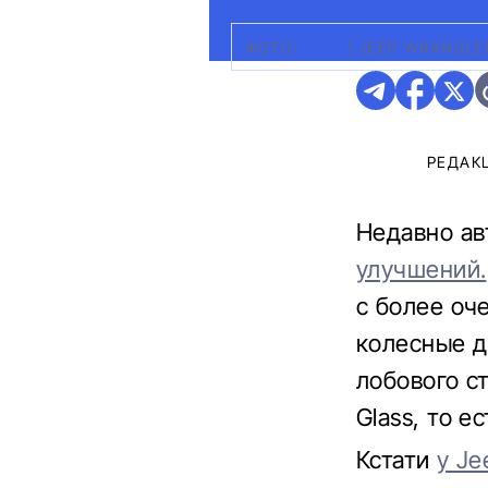
ФОТО:
JEEP
|
JEEP WRANGLE
РЕДАК
Недавно а
улучшений.
с более оч
колесные ди
лобового ст
Glass, то 
Кстати
у Je