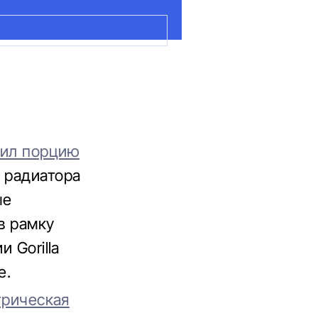
чил порцию
 радиатора
ые
 в рамку
 Gorilla
е.
трическая