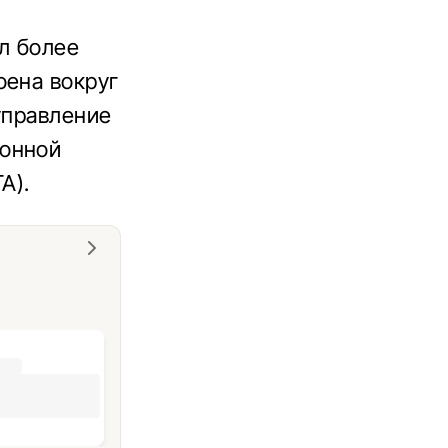
л более
оена вокруг
управление
ионной
А).