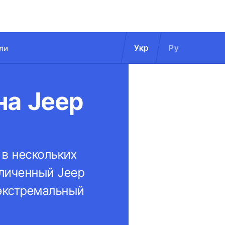
Укр
Ру
ли
на Jeep
 в нескольких
еличенный Jeep
 экстремальный