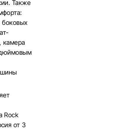
сии. Также
мфорта:
" боковых
ат-
, камера
3-дюймовым
 шины
ляет
а Rock
сия от 3