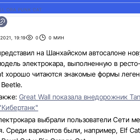
LL ORA PUNK CAT
2021, 19:19
0
0 МИН
представил на Шанхайском автосалоне но
одель электрокара, выполненную в ресто-
at хорошо читаются знакомые формы леге
Beetle.
также:
Great Wall показала внедорожник Ta
"Кибертанк"
лектрокара выбрали пользователи Сети м
. Среди вариантов были, например, Elf Cat