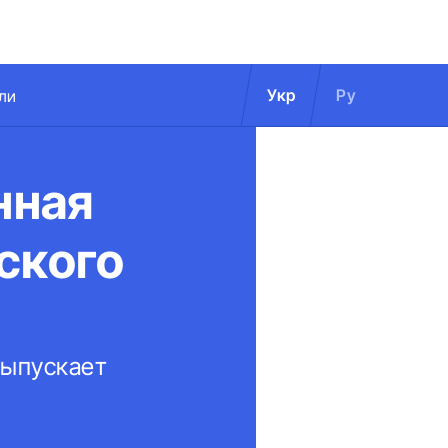
Укр
Ру
ли
нная
ского
выпускает