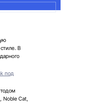
вую
стиле. В
ндарного
nk под
етодом
, Noble Cat,