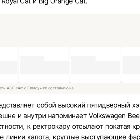
 Royal Cat и Big Orange Cat.
ети АЗС «Amic Energy» по состоянию на
едставляет собой высокий пятидверный хэ
ешне и внутри напоминает Volkswagen Beet
астности, к ректрокару отсылают покатая к
е линии капота, круглые выступающие фа