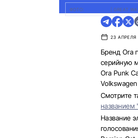
ФОТО:
ELECTREK
|
GREAT WA
23 АПРЕЛЯ 
Бренд Ora 
серийную м
Ora Punk C
Volkswagen 
Смотрите 
названием 
Название э
голосования