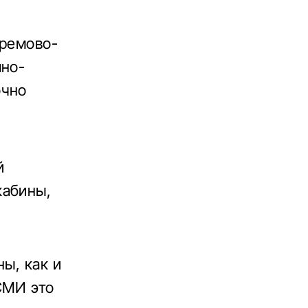
Кремово-
мно-
очно
й
кабины,
ы, как и
СМИ это