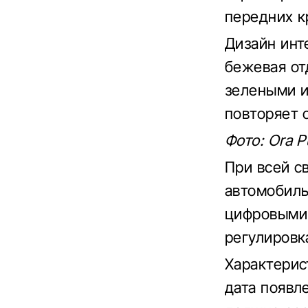
передних к
Дизайн инт
бежевая от
зелеными и
повторяет 
Фото: Ora P
При всей с
автомобиль
цифровыми
регулировк
Характерис
дата появл