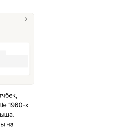
тчбек,
le 1960-х
рыша,
ры на