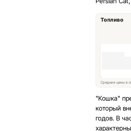
Persian Cat,
Топливо
Средние цены в с
"Кошка" пр
который вн
годов. В ч
характерны