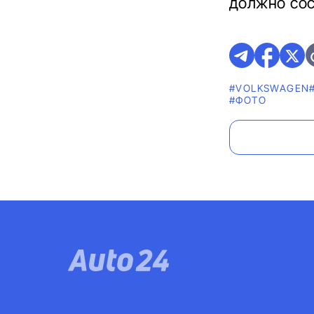
должно сос
#VOLKSWAGEN
#ФОТО