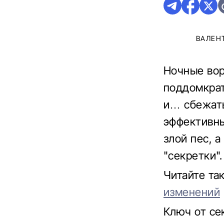
ВАЛЕН
Ночные вор
поддомкрат
и… сбежать
эффективны
злой пес, 
"секретки".
Читайте та
изменений
Ключ от се