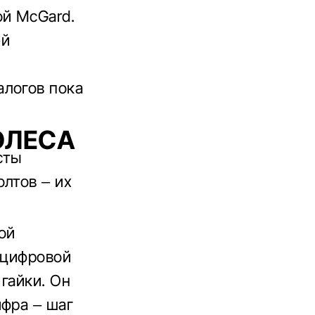
ой McGard.
ей
алогов пока
ОЛЕСА
сты
лтов – их
ой
 цифровой
гайки. Он
ифра – шаг