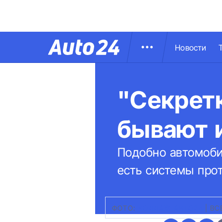
Новости
"Секретк
бывают 
Подобно автомоби
есть системы прот
ФОТО:
КОЛЛАЖ АВТО24
|
ВС