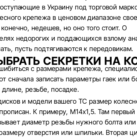
поступающие в Украину под торговой марк
есного крепежа в ценовом диапазоне сво
конечно, недешев, но оно того стоит. О
елях недорогих и поддающихся взлому ан
ать, пусть подтягиваются к передовикам.
ЫБРАТЬ СЕКРЕТКИ НА К
шибиться с размерами крепежа, специали
т сначала записать параметры гаек или бо
 длине, резьбе, посадке.
дисков и модели вашего ТС размер колесн
прописан. К примеру, М14х1,5. Там первый
зывает диаметр резьбы нужного болта или 
размеру отверстия или шпильки. Вторая ц