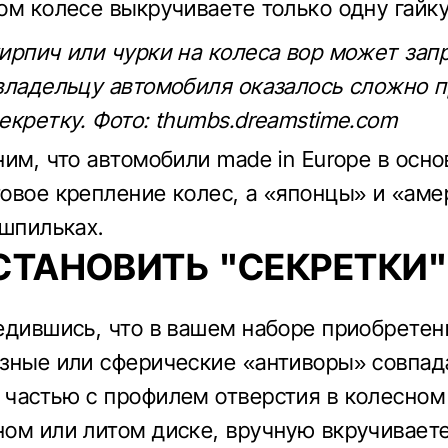
ом колесе выкручиваете только одну гайку
ирпич или чурки на колеса вор может запр
владельцу автомобиля оказалось сложно 
екретку. Фото: thumbs.dreamstime.com
ним, что автомобили made in Europe в осн
овое крепление колес, а «японцы» и «аме
 шпильках.
СТАНОВИТЬ "СЕКРЕТКИ"
едившись, что в вашем наборе приобрете
зные или сферические «антиворы» совпа
частью с профилем отверстия в колесном
ом или литом диске, вручную вкручиваете