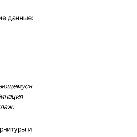
ие данные:
щающемуся
бинация
ллаж:
урнитуры и