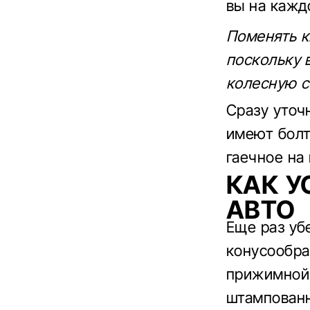
вы на кажд
Поменять к
поскольку 
колесную с
Сразу уточ
имеют болт
гаечное на
КАК У
АВТО
Еще раз уб
конусообра
прижимной 
штампованн