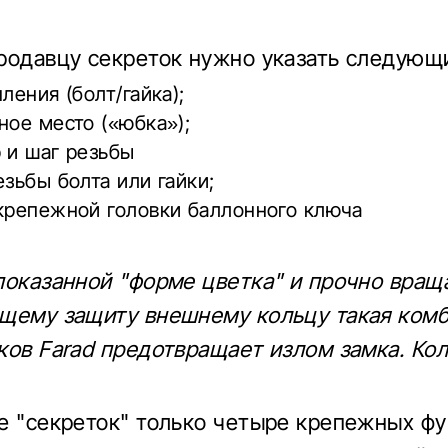
родавцу секреток нужно указать следующ
пления (болт/гайка);
ное место («юбка»);
 и шаг резьбы
езьбы болта или гайки;
 крепежной головки баллонного ключа
показанной "форме цветка" и прочно вра
щему защиту внешнему кольцу такая ком
ков Farad предотвращает излом замка. Ко
е "секреток" только четыре крепежных ф