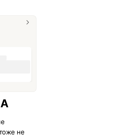
НА
не
 тоже не