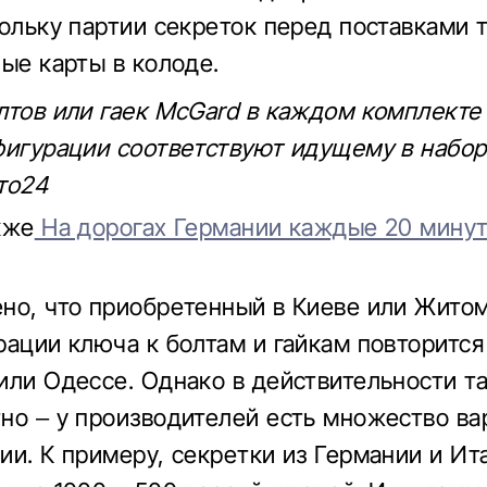
кольку партии секреток перед поставками 
ные карты в колоде.
лтов или гаек McGard в каждом комплекте
фигурации соответствуют идущему в набор
то24
кже
На дорогах Германии каждые 20 минут
но, что приобретенный в Киеве или Жито
рации ключа к болтам и гайкам повторится
или Одессе. Однако в действительности т
но – у производителей есть множество ва
ии. К примеру, секретки из Германии и И