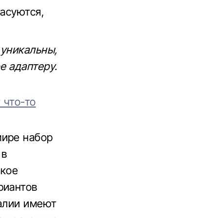
тасуются,
 уникальны,
е адаптеру.
 что-то
мире набор
 в
акое
риантов
талии имеют