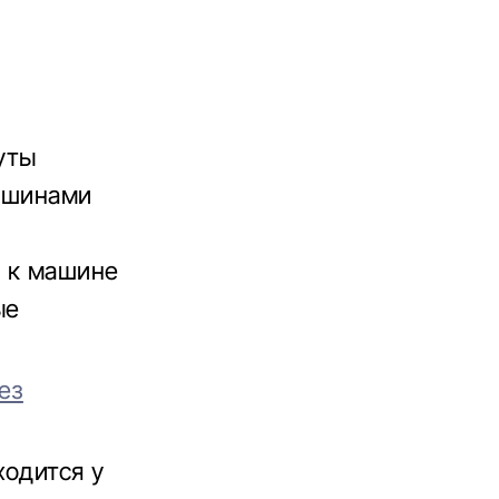
уты
с шинами
й к машине
ые
ез
ходится у