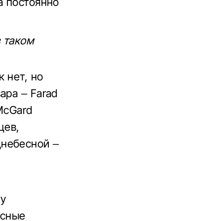
а постоянно
в таком
 нет, но
ара – Farad
McGard
цев,
днебесной –
лу
есные