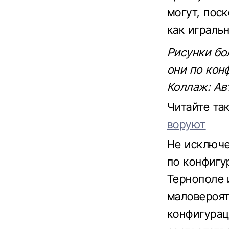
могут, пос
как играль
Рисунки бо
они по кон
Коллаж: Ав
Читайте та
воруют
Не исключе
по конфигу
Тернополе 
маловероят
конфигурац