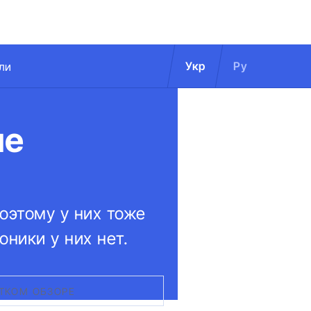
Укр
Ру
ли
ие
оэтому у них тоже
оники у них нет.
АТКОМ ОБЗОРЕ