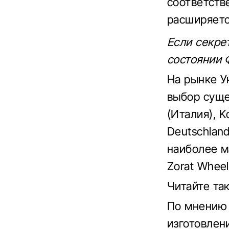
соответств
расширяетс
Если секре
состоянии 
На рынке У
выбор суще
(Италия), K
Deutschlan
наиболее м
Zorat Wheel
Читайте та
По мнению 
изготовлен