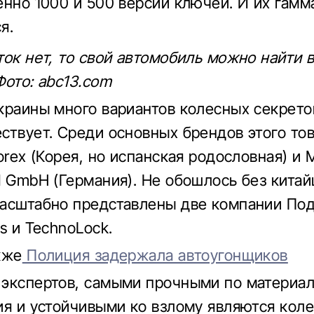
енно 1000 и 500 версий ключей. И их гамм
я.
ток нет, то свой автомобиль можно найти 
Фото: abc13.com
краины много вариантов колесных секреток
ствует. Среди основных брендов этого тов
orex (Корея, но испанская родословная) и 
d GmbH (Германия). Не обошлось без китай
асштабно представлены две компании По
s и TechnoLock.
кже
Полиция задержала автоугонщиков
экспертов, самыми прочными по материа
ия и устойчивыми ко взлому являются кол