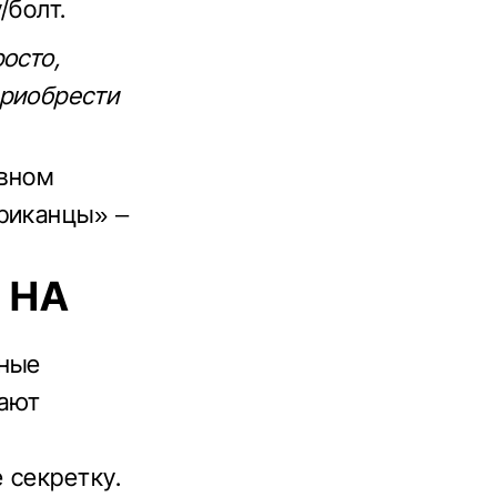
/болт.
осто,
приобрести
овном
риканцы» –
 НА
нные
дают
 секретку.