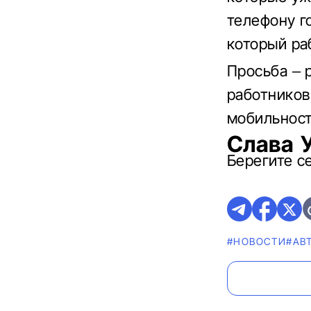
телефону г
который ра
Просьба – 
работников
мобильност
Слава 
Берегите с
#НОВОСТИ
#АВ