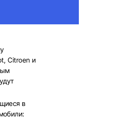
му
, Citroen и
ным
удут
ящиеся в
мобили: