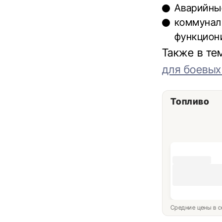
Аварийны
коммунал
функциони
Также в те
для боевых
Топливо
Средние цены в с