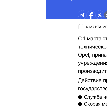
4 МАРТА 20
С 1 марта 
техническо
Opel, прин
учреждения
производит
Действие п
государств
Служба н
Скорая м