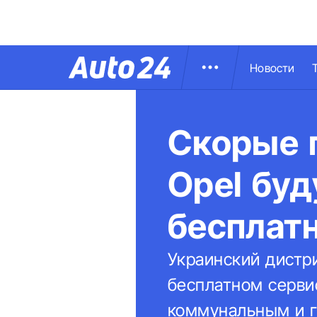
Новости
Скорые п
Opel бу
бесплат
Украинский дистри
бесплатном серви
коммунальным и г