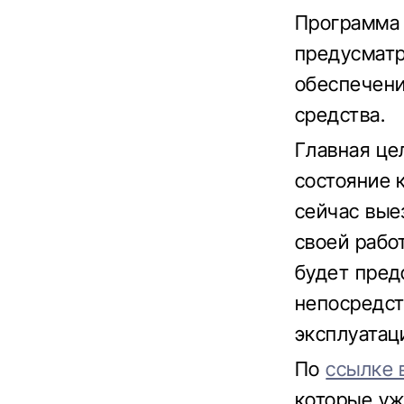
Программа
предусматр
обеспечени
средства.
Главная це
состояние 
сейчас вые
своей рабо
будет пред
непосредст
эксплуатац
По
ссылке 
которые уж