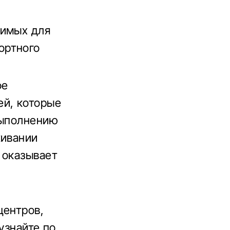
димых для
ортного
ое
ей, которые
выполнению
живании
 оказывает
центров,
узнайте по