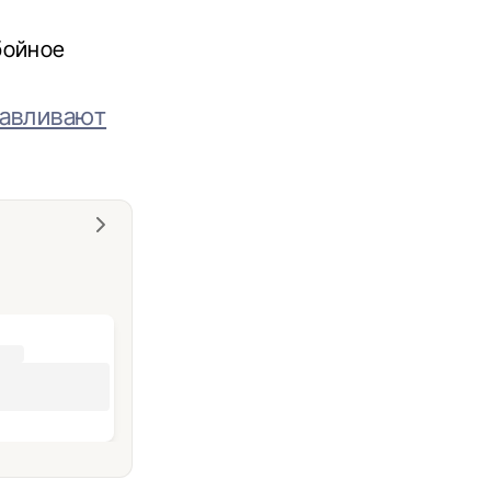
бойное
навливают