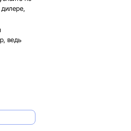
 дилере,
и
р, ведь