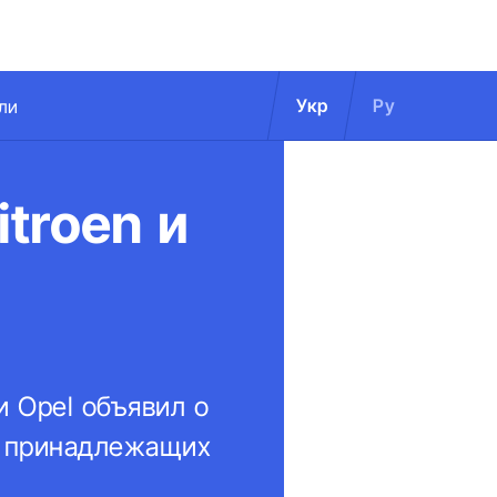
Укр
Ру
ли
troen и
и Opel объявил о
, принадлежащих