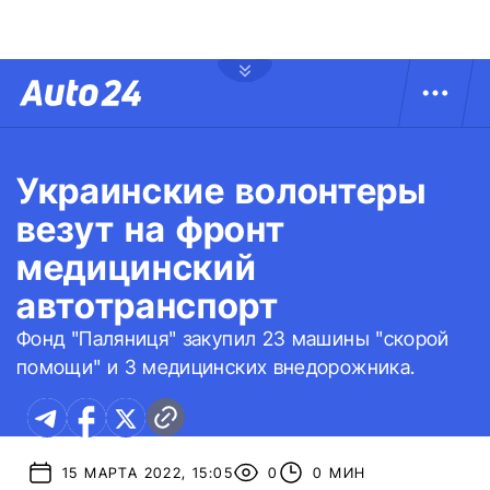
Украинские волонтеры
везут на фронт
медицинский
автотранспорт
Фонд "Паляниця" закупил 23 машины "скорой
помощи" и 3 медицинских внедорожника.
15 МАРТА 2022, 15:05
0
0 МИН